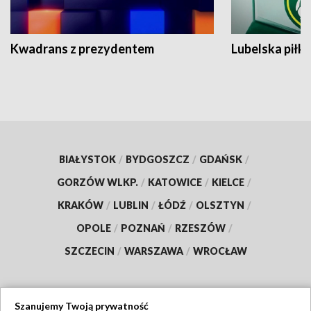
Kwadrans z prezydentem
Lubelska piłk
BIAŁYSTOK
/
BYDGOSZCZ
/
GDAŃSK
/
GORZÓW WLKP.
/
KATOWICE
/
KIELCE
/
KRAKÓW
/
LUBLIN
/
ŁÓDŹ
/
OLSZTYN
/
OPOLE
/
POZNAŃ
/
RZESZÓW
/
SZCZECIN
/
WARSZAWA
/
WROCŁAW
Szanujemy Twoją prywatność