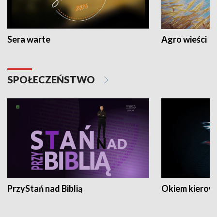
Sera warte
Agro wieści
SPOŁECZEŃSTWO
PrzyStań nad Biblią
Okiem kierow