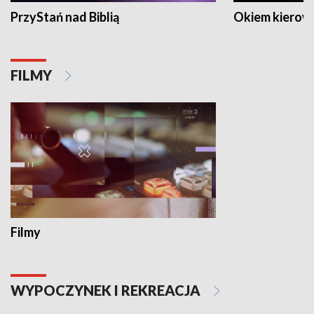
PrzyStań nad Biblią
Okiem kierow
FILMY
Filmy
WYPOCZYNEK I REKREACJA