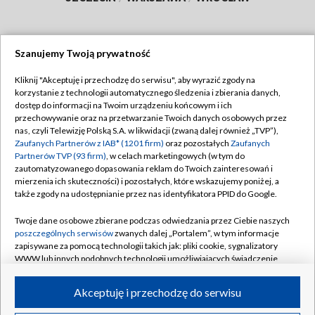
Szanujemy Twoją prywatność
Dołącz do nas:
Kliknij "Akceptuję i przechodzę do serwisu", aby wyrazić zgody na
korzystanie z technologii automatycznego śledzenia i zbierania danych,
TVP
dostęp do informacji na Twoim urządzeniu końcowym i ich
Abonament TVP
przechowywanie oraz na przetwarzanie Twoich danych osobowych przez
Regulamin TVP
nas, czyli Telewizję Polską S.A. w likwidacji (zwaną dalej również „TVP”),
Emisja w TVP
Polityka prywatności
Zaufanych Partnerów z IAB* (1201 firm)
oraz pozostałych
Zaufanych
Partnerów TVP (93 firm)
, w celach marketingowych (w tym do
Centrum informacji TVP
Moje zgody
zautomatyzowanego dopasowania reklam do Twoich zainteresowań i
mierzenia ich skuteczności) i pozostałych, które wskazujemy poniżej, a
Naziemna Telewizja Cyfrowa
Pomoc
także zgody na udostępnianie przez nas identyfikatora PPID do Google.
Sklep TVP
Biuro reklamy
Twoje dane osobowe zbierane podczas odwiedzania przez Ciebie naszych
Rada Programowa
Kontakt
poszczególnych serwisów
zwanych dalej „Portalem”, w tym informacje
zapisywane za pomocą technologii takich jak: pliki cookie, sygnalizatory
System NOS
WWW lub innych podobnych technologii umożliwiających świadczenie
dopasowanych i bezpiecznych usług, personalizację treści oraz reklam,
Informacje o nadawcy
Kanały
udostępnianie funkcji mediów społecznościowych oraz analizowanie
Akceptuję i przechodzę do serwisu
ruchu w Internecie.
Program dla prasy
©2026 Telewizja Polska S.A. w likwidacji