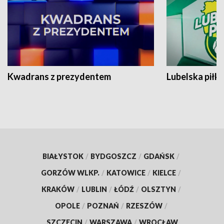
Kwadrans z prezydentem
Lubelska piłk
BIAŁYSTOK
/
BYDGOSZCZ
/
GDAŃSK
/
GORZÓW WLKP.
/
KATOWICE
/
KIELCE
/
KRAKÓW
/
LUBLIN
/
ŁÓDŹ
/
OLSZTYN
/
OPOLE
/
POZNAŃ
/
RZESZÓW
/
SZCZECIN
/
WARSZAWA
/
WROCŁAW