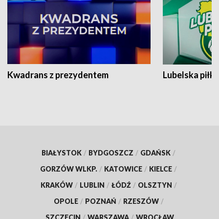
Kwadrans z prezydentem
Lubelska piłk
BIAŁYSTOK
/
BYDGOSZCZ
/
GDAŃSK
/
GORZÓW WLKP.
/
KATOWICE
/
KIELCE
/
KRAKÓW
/
LUBLIN
/
ŁÓDŹ
/
OLSZTYN
/
OPOLE
/
POZNAŃ
/
RZESZÓW
/
SZCZECIN
/
WARSZAWA
/
WROCŁAW