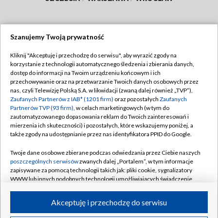
Szanujemy Twoją prywatność
Dołącz do nas:
Kliknij "Akceptuję i przechodzę do serwisu", aby wyrazić zgody na
korzystanie z technologii automatycznego śledzenia i zbierania danych,
TVP
dostęp do informacji na Twoim urządzeniu końcowym i ich
Abonament TVP
przechowywanie oraz na przetwarzanie Twoich danych osobowych przez
Regulamin TVP
nas, czyli Telewizję Polską S.A. w likwidacji (zwaną dalej również „TVP”),
Emisja w TVP
Polityka prywatności
Zaufanych Partnerów z IAB* (1201 firm)
oraz pozostałych
Zaufanych
Partnerów TVP (93 firm)
, w celach marketingowych (w tym do
Centrum informacji TVP
Moje zgody
zautomatyzowanego dopasowania reklam do Twoich zainteresowań i
mierzenia ich skuteczności) i pozostałych, które wskazujemy poniżej, a
Naziemna Telewizja Cyfrowa
Pomoc
także zgody na udostępnianie przez nas identyfikatora PPID do Google.
Sklep TVP
Biuro reklamy
Twoje dane osobowe zbierane podczas odwiedzania przez Ciebie naszych
Rada Programowa
Kontakt
poszczególnych serwisów
zwanych dalej „Portalem”, w tym informacje
zapisywane za pomocą technologii takich jak: pliki cookie, sygnalizatory
System NOS
WWW lub innych podobnych technologii umożliwiających świadczenie
dopasowanych i bezpiecznych usług, personalizację treści oraz reklam,
Informacje o nadawcy
Kanały
udostępnianie funkcji mediów społecznościowych oraz analizowanie
Akceptuję i przechodzę do serwisu
ruchu w Internecie.
Program dla prasy
©2026 Telewizja Polska S.A. w likwidacji