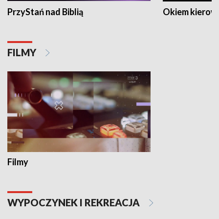
PrzyStań nad Biblią
Okiem kierow
FILMY
Filmy
WYPOCZYNEK I REKREACJA