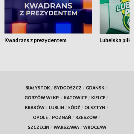
Kwadrans z prezydentem
Lubelska piłk
BIAŁYSTOK
/
BYDGOSZCZ
/
GDAŃSK
/
GORZÓW WLKP.
/
KATOWICE
/
KIELCE
/
KRAKÓW
/
LUBLIN
/
ŁÓDŹ
/
OLSZTYN
/
OPOLE
/
POZNAŃ
/
RZESZÓW
/
SZCZECIN
/
WARSZAWA
/
WROCŁAW