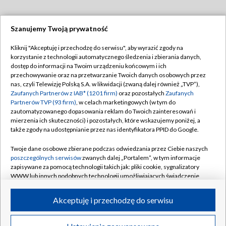
Szanujemy Twoją prywatność
Dołącz do nas:
Kliknij "Akceptuję i przechodzę do serwisu", aby wyrazić zgody na
korzystanie z technologii automatycznego śledzenia i zbierania danych,
TVP
dostęp do informacji na Twoim urządzeniu końcowym i ich
Abonament TVP
przechowywanie oraz na przetwarzanie Twoich danych osobowych przez
Regulamin TVP
nas, czyli Telewizję Polską S.A. w likwidacji (zwaną dalej również „TVP”),
Emisja w TVP
Polityka prywatności
Zaufanych Partnerów z IAB* (1201 firm)
oraz pozostałych
Zaufanych
Partnerów TVP (93 firm)
, w celach marketingowych (w tym do
Centrum informacji TVP
Moje zgody
zautomatyzowanego dopasowania reklam do Twoich zainteresowań i
mierzenia ich skuteczności) i pozostałych, które wskazujemy poniżej, a
Naziemna Telewizja Cyfrowa
Pomoc
także zgody na udostępnianie przez nas identyfikatora PPID do Google.
Sklep TVP
Biuro reklamy
Twoje dane osobowe zbierane podczas odwiedzania przez Ciebie naszych
Rada Programowa
Kontakt
poszczególnych serwisów
zwanych dalej „Portalem”, w tym informacje
zapisywane za pomocą technologii takich jak: pliki cookie, sygnalizatory
System NOS
WWW lub innych podobnych technologii umożliwiających świadczenie
dopasowanych i bezpiecznych usług, personalizację treści oraz reklam,
Informacje o nadawcy
Kanały
udostępnianie funkcji mediów społecznościowych oraz analizowanie
Akceptuję i przechodzę do serwisu
ruchu w Internecie.
Program dla prasy
©2026 Telewizja Polska S.A. w likwidacji
Biuro Reklamy
Twoje dane osobowe zbierane podczas odwiedzania przez Ciebie