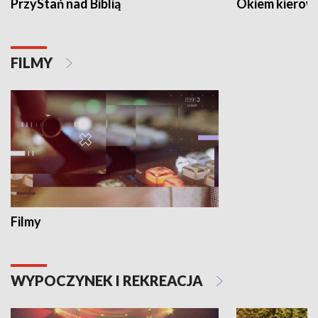
PrzyStań nad Biblią
Okiem kierow
FILMY
Filmy
WYPOCZYNEK I REKREACJA