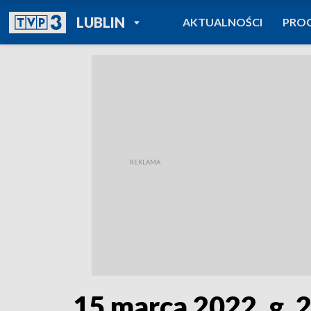
POWRÓT DO
LUBLIN
AKTUALNOŚCI
PRO
TVP REGIONY
15 marca 2022, g. 