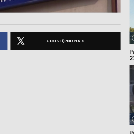
UDOSTĘPNIJ NA X
P
2
P