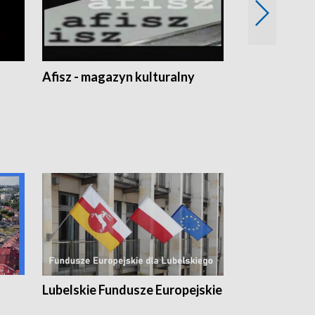
Afisz - magazyn kulturalny
Zobacz, co s
Lubelskie Fundusze Europejskie