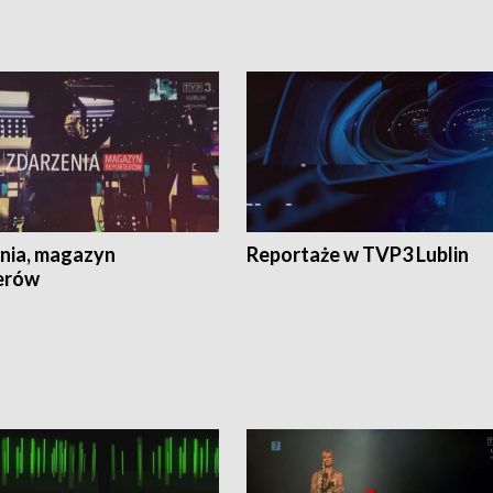
nia, magazyn
Reportaże w TVP3 Lublin
erów