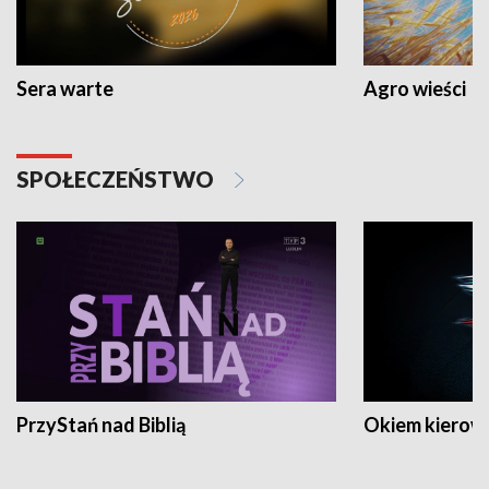
Sera warte
Agro wieści
SPOŁECZEŃSTWO
PrzyStań nad Biblią
Okiem kierow