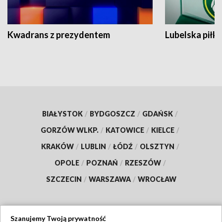
Kwadrans z prezydentem
Lubelska piłk
BIAŁYSTOK
/
BYDGOSZCZ
/
GDAŃSK
/
GORZÓW WLKP.
/
KATOWICE
/
KIELCE
/
KRAKÓW
/
LUBLIN
/
ŁÓDŹ
/
OLSZTYN
/
OPOLE
/
POZNAŃ
/
RZESZÓW
/
SZCZECIN
/
WARSZAWA
/
WROCŁAW
Szanujemy Twoją prywatność