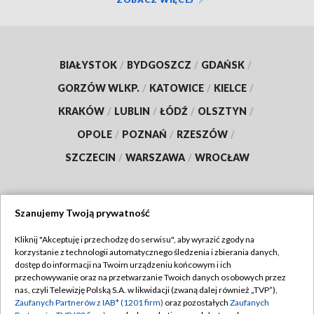
BIAŁYSTOK
/
BYDGOSZCZ
/
GDAŃSK
/
GORZÓW WLKP.
/
KATOWICE
/
KIELCE
/
KRAKÓW
/
LUBLIN
/
ŁÓDŹ
/
OLSZTYN
/
OPOLE
/
POZNAŃ
/
RZESZÓW
/
SZCZECIN
/
WARSZAWA
/
WROCŁAW
Szanujemy Twoją prywatność
Dołącz do nas:
Kliknij "Akceptuję i przechodzę do serwisu", aby wyrazić zgody na
korzystanie z technologii automatycznego śledzenia i zbierania danych,
TVP
dostęp do informacji na Twoim urządzeniu końcowym i ich
Abonament TVP
przechowywanie oraz na przetwarzanie Twoich danych osobowych przez
Regulamin TVP
nas, czyli Telewizję Polską S.A. w likwidacji (zwaną dalej również „TVP”),
Emisja w TVP
Polityka prywatności
Zaufanych Partnerów z IAB* (1201 firm)
oraz pozostałych
Zaufanych