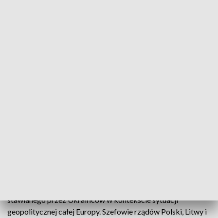
Obrady Trójkąta Lubelskiego
Nie ustają bombardowania ukraińskich miast. Ataki
wymierzone są także w cywilów, osiedla
mieszkalne, szpitale czy szkoły. Premierzy Polski,
Litwy i Ukrainy spotkali się dziś w formacie Trójkąta
Lubelskiego. Dyskutowali między innymi o
proeuropejskich aspiracjach Ukrainy i kolejnych
sankcjach na Rosję.
Szefowie rządów podkreślali znaczenie heroicznego oporu,
stawianego przez Ukraińców w kontekście sytuacji
geopolitycznej całej Europy. Szefowie rządów Polski, Litwy i