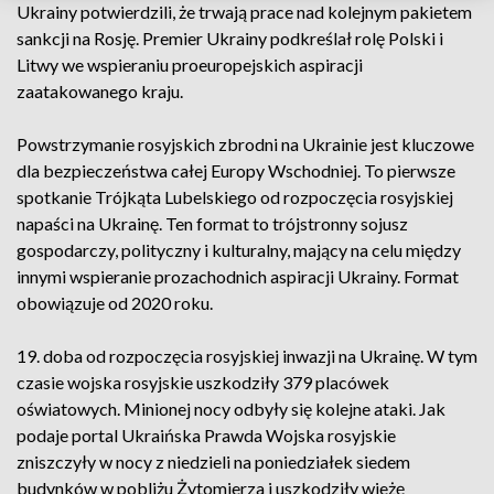
Ukrainy potwierdzili, że trwają prace nad kolejnym pakietem
sankcji na Rosję. Premier Ukrainy podkreślał rolę Polski i
Litwy we wspieraniu proeuropejskich aspiracji
zaatakowanego kraju.
Powstrzymanie rosyjskich zbrodni na Ukrainie jest kluczowe
dla bezpieczeństwa całej Europy Wschodniej. To pierwsze
spotkanie Trójkąta Lubelskiego od rozpoczęcia rosyjskiej
napaści na Ukrainę. Ten format to trójstronny sojusz
gospodarczy, polityczny i kulturalny, mający na celu między
innymi wspieranie prozachodnich aspiracji Ukrainy. Format
obowiązuje od 2020 roku.
19. doba od rozpoczęcia rosyjskiej inwazji na Ukrainę. W tym
czasie wojska rosyjskie uszkodziły 379 placówek
oświatowych. Minionej nocy odbyły się kolejne ataki. Jak
podaje portal Ukraińska Prawda Wojska rosyjskie
zniszczyły w nocy z niedzieli na poniedziałek siedem
budynków w pobliżu Żytomierza i uszkodziły wieżę