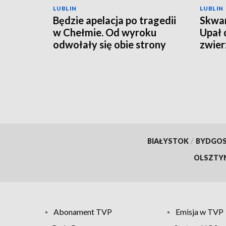
LUBLIN
LUBLIN
Będzie apelacja po tragedii
Skwar
w Chełmie. Od wyroku
Upał 
odwołały się obie strony
zwier
BIAŁYSTOK
/
BYDGO
OLSZTY
Abonament TVP
Emisja w TVP