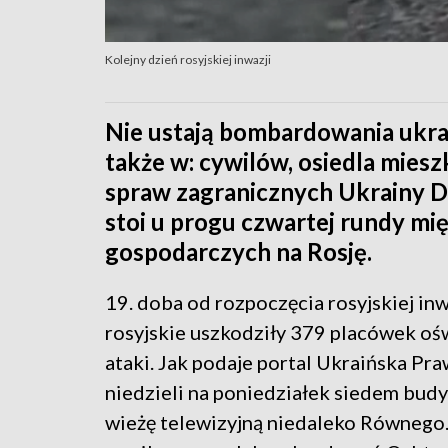
Kolejny dzień rosyjskiej inwazji
Nie ustają bombardowania ukra
także w: cywilów, osiedla mieszk
spraw zagranicznych Ukrainy D
stoi u progu czwartej rundy m
gospodarczych na Rosję.
19. doba od rozpoczęcia rosyjskiej in
rosyjskie uszkodziły 379 placówek oś
ataki. Jak podaje portal Ukraińska Pr
niedzieli na poniedziałek siedem bud
wieżę telewizyjną niedaleko Równego.