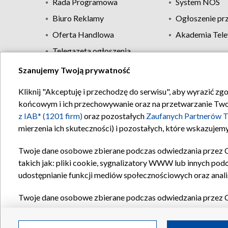
Rada Programowa
System NOS
Biuro Reklamy
Ogłoszenie pr
Oferta Handlowa
Akademia Tele
Telegazeta ogłoszenia
Szanujemy Twoją prywatność
Regulamin TVP
Kliknij "Akceptuję i przechodzę do serwisu", aby wyrazić zg
końcowym i ich przechowywanie oraz na przetwarzanie Twoich
z IAB* (1201 firm)
oraz pozostałych
Zaufanych Partnerów T
mierzenia ich skuteczności) i pozostałych, które wskazujemy
Twoje dane osobowe zbierane podczas odwiedzania przez 
takich jak: pliki cookie, sygnalizatory WWW lub innych pod
udostępnianie funkcji mediów społecznościowych oraz anali
Twoje dane osobowe zbierane podczas odwiedzania przez 
plików cookie, informacje o Twoich wyszukiwaniach w serwi
Partnerów TVP
dla realizacji następujących celów i funkc