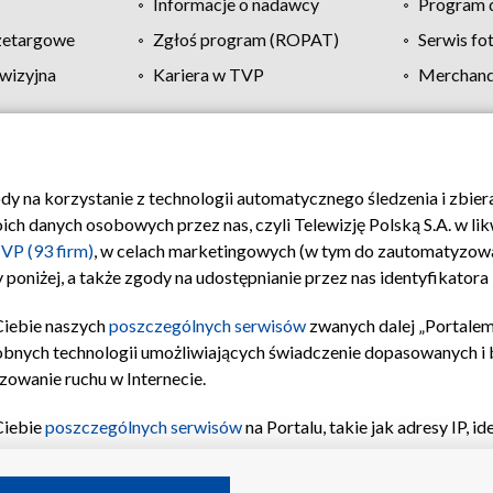
Informacje o nadawcy
Program d
zetargowe
Zgłoś program (ROPAT)
Serwis fo
wizyjna
Kariera w TVP
Merchandi
Polityka prywatności
Moje zgody
Pomoc
Biuro re
ody na korzystanie z technologii automatycznego śledzenia i zbie
 danych osobowych przez nas, czyli Telewizję Polską S.A. w likw
VP (93 firm)
, w celach marketingowych (w tym do zautomatyzow
 poniżej, a także zgody na udostępnianie przez nas identyfikator
Ciebie naszych
poszczególnych serwisów
zwanych dalej „Portalem
obnych technologii umożliwiających świadczenie dopasowanych i be
zowanie ruchu w Internecie.
Ciebie
poszczególnych serwisów
na Portalu, takie jak adresy IP, 
sach Portalu czy historia odwiedzin będą przetwarzane przez TV
ji: przechowywania informacji na urządzeniu lub dostęp do nich,
©2026 Telewizja Polska S.A. w likwidacji