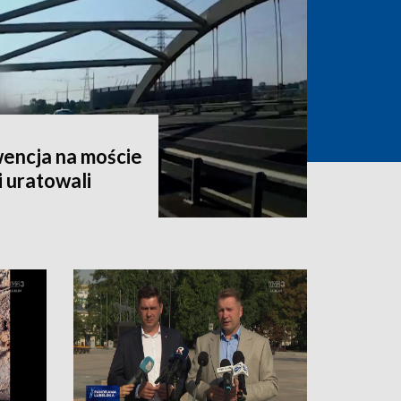
encja na moście
i uratowali