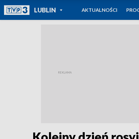
POWRÓT DO
LUBLIN
AKTUALNOŚCI
PRO
TVP REGIONY
Kolejny dzień rosyj