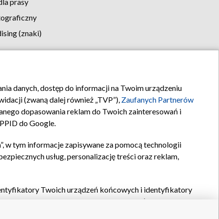
la prasy
tograficzny
sing (znaki)
klamy
Kontakt
rania danych, dostęp do informacji na Twoim urządzeniu
idacji (zwaną dalej również „TVP”),
Zaufanych Partnerów
anego dopasowania reklam do Twoich zainteresowań i
a PPID do Google.
”, w tym informacje zapisywane za pomocą technologii
zpiecznych usług, personalizację treści oraz reklam,
identyfikatory Twoich urządzeń końcowych i identyfikatory
P,
Zaufanych Partnerów z IAB
oraz pozostałych
Zaufanych
 wyboru podstawowych reklam, wyboru spersonalizowanych