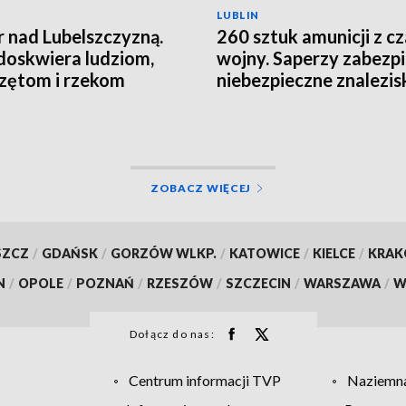
LUBLIN
 nad Lubelszczyzną.
260 sztuk amunicji z c
doskwiera ludziom,
wojny. Saperzy zabezpi
zętom i rzekom
niebezpieczne znalezis
ZOBACZ WIĘCEJ
SZCZ
/
GDAŃSK
/
GORZÓW WLKP.
/
KATOWICE
/
KIELCE
/
KRA
N
/
OPOLE
/
POZNAŃ
/
RZESZÓW
/
SZCZECIN
/
WARSZAWA
/
W
Dołącz do nas:
Centrum informacji TVP
Naziemna