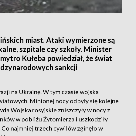
ińskich miast. Ataki wymierzone są
alne, szpitale czy szkoły. Minister
mytro Kułeba powiedział, że świat
iędzynarodowych sankcji
wazji na Ukrainę. W tym czasie wojska
wiatowych. Minionej nocy odbyły się kolejne
awda Wojska rosyjskie zniszczyły w nocy z
ynków w pobliżu Żytomierza i uszkodziły
 Co najmniej trzech cywilów zginęło w