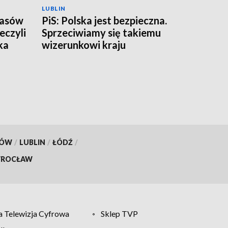
LUBLIN
zasów
PiS: Polska jest bezpieczna.
eczyli
Sprzeciwiamy się takiemu
ka
wizerunkowi kraju
KÓW
/
LUBLIN
/
ŁÓDŹ
/
ROCŁAW
 Telewizja Cyfrowa
Sklep TVP