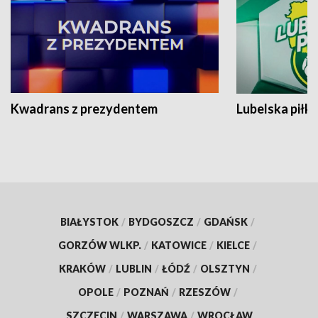
Kwadrans z prezydentem
Lubelska piłk
BIAŁYSTOK
/
BYDGOSZCZ
/
GDAŃSK
/
GORZÓW WLKP.
/
KATOWICE
/
KIELCE
/
KRAKÓW
/
LUBLIN
/
ŁÓDŹ
/
OLSZTYN
/
OPOLE
/
POZNAŃ
/
RZESZÓW
/
SZCZECIN
/
WARSZAWA
/
WROCŁAW