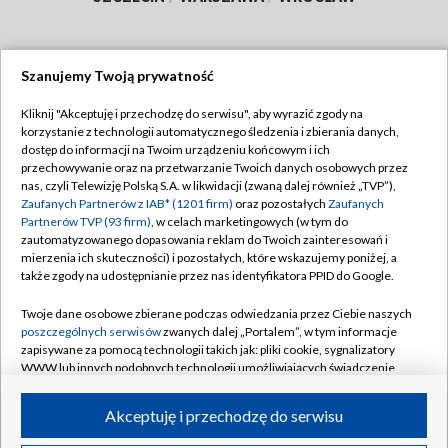
Szanujemy Twoją prywatność
Dołącz do nas:
Kliknij "Akceptuję i przechodzę do serwisu", aby wyrazić zgody na
korzystanie z technologii automatycznego śledzenia i zbierania danych,
TVP
dostęp do informacji na Twoim urządzeniu końcowym i ich
Abonament TVP
przechowywanie oraz na przetwarzanie Twoich danych osobowych przez
Regulamin TVP
nas, czyli Telewizję Polską S.A. w likwidacji (zwaną dalej również „TVP”),
Emisja w TVP
Polityka prywatności
Zaufanych Partnerów z IAB* (1201 firm)
oraz pozostałych
Zaufanych
Partnerów TVP (93 firm)
, w celach marketingowych (w tym do
Centrum informacji TVP
Moje zgody
zautomatyzowanego dopasowania reklam do Twoich zainteresowań i
mierzenia ich skuteczności) i pozostałych, które wskazujemy poniżej, a
Naziemna Telewizja Cyfrowa
Pomoc
także zgody na udostępnianie przez nas identyfikatora PPID do Google.
Sklep TVP
Biuro reklamy
Twoje dane osobowe zbierane podczas odwiedzania przez Ciebie naszych
Rada Programowa
Kontakt
poszczególnych serwisów
zwanych dalej „Portalem”, w tym informacje
zapisywane za pomocą technologii takich jak: pliki cookie, sygnalizatory
System NOS
WWW lub innych podobnych technologii umożliwiających świadczenie
dopasowanych i bezpiecznych usług, personalizację treści oraz reklam,
Informacje o nadawcy
Kanały
udostępnianie funkcji mediów społecznościowych oraz analizowanie
Akceptuję i przechodzę do serwisu
ruchu w Internecie.
Program dla prasy
©2026 Telewizja Polska S.A. w likwidacji