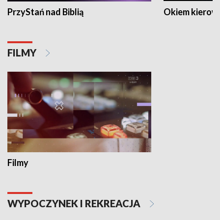
PrzyStań nad Biblią
Okiem kierow
FILMY
Filmy
WYPOCZYNEK I REKREACJA