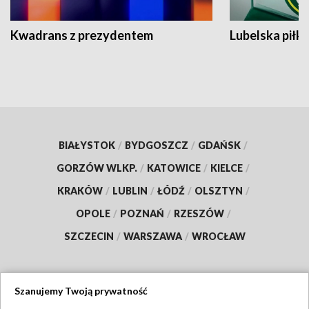
Kwadrans z prezydentem
Lubelska piłk
BIAŁYSTOK
/
BYDGOSZCZ
/
GDAŃSK
/
GORZÓW WLKP.
/
KATOWICE
/
KIELCE
/
KRAKÓW
/
LUBLIN
/
ŁÓDŹ
/
OLSZTYN
/
OPOLE
/
POZNAŃ
/
RZESZÓW
/
SZCZECIN
/
WARSZAWA
/
WROCŁAW
Szanujemy Twoją prywatność
Dołącz do nas: