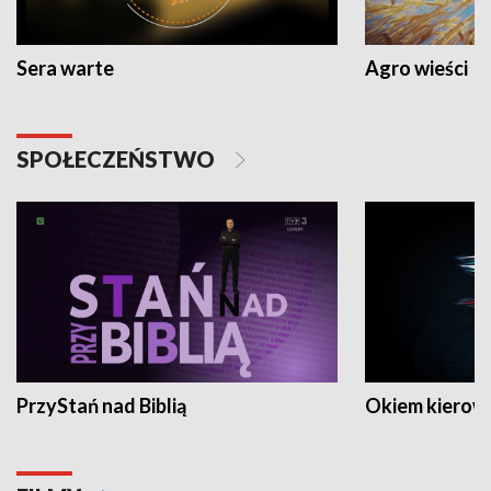
Sera warte
Agro wieści
SPOŁECZEŃSTWO
PrzyStań nad Biblią
Okiem kierow