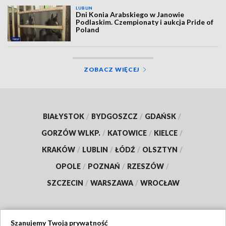
LUBLIN
Dni Konia Arabskiego w Janowie
Podlaskim. Czempionaty i aukcja Pride of
Poland
ZOBACZ WIĘCEJ
BIAŁYSTOK
/
BYDGOSZCZ
/
GDAŃSK
/
GORZÓW WLKP.
/
KATOWICE
/
KIELCE
/
KRAKÓW
/
LUBLIN
/
ŁÓDŹ
/
OLSZTYN
/
OPOLE
/
POZNAŃ
/
RZESZÓW
/
SZCZECIN
/
WARSZAWA
/
WROCŁAW
Szanujemy Twoją prywatność