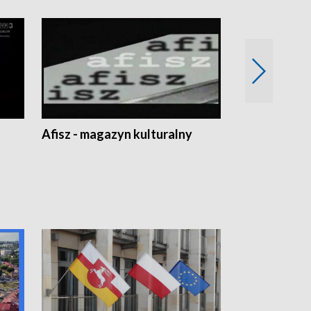
Afisz - magazyn kulturalny
Zobacz, co s