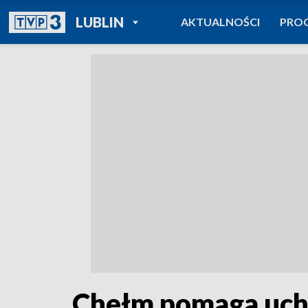
POWRÓT DO
LUBLIN
AKTUALNOŚCI
PRO
TVP REGIONY
Chełm pomaga uc