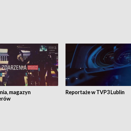
nia, magazyn
Reportaże w TVP3 Lublin
erów