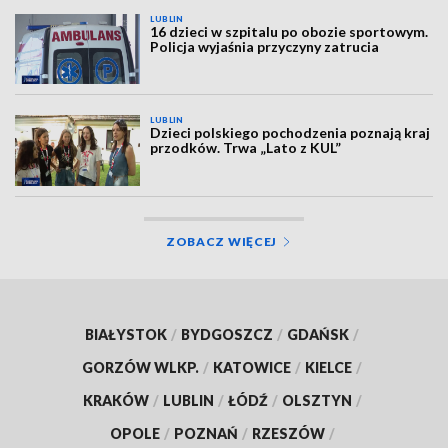
LUBLIN
16 dzieci w szpitalu po obozie sportowym.
Policja wyjaśnia przyczyny zatrucia
LUBLIN
Dzieci polskiego pochodzenia poznają kraj
przodków. Trwa „Lato z KUL”
ZOBACZ WIĘCEJ
BIAŁYSTOK
/
BYDGOSZCZ
/
GDAŃSK
/
GORZÓW WLKP.
/
KATOWICE
/
KIELCE
/
KRAKÓW
/
LUBLIN
/
ŁÓDŹ
/
OLSZTYN
/
OPOLE
/
POZNAŃ
/
RZESZÓW
/