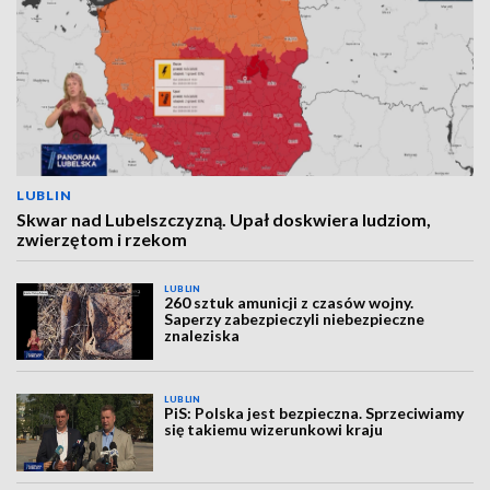
LUBLIN
Skwar nad Lubelszczyzną. Upał doskwiera ludziom,
zwierzętom i rzekom
LUBLIN
260 sztuk amunicji z czasów wojny.
Saperzy zabezpieczyli niebezpieczne
znaleziska
LUBLIN
PiS: Polska jest bezpieczna. Sprzeciwiamy
się takiemu wizerunkowi kraju