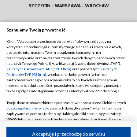
SZCZECIN
/
WARSZAWA
/
WROCŁAW
Szanujemy Twoją prywatność
Dołącz do nas:
Kliknij "Akceptuję i przechodzę do serwisu", aby wyrazić zgody na
korzystanie z technologii automatycznego śledzenia i zbierania danych,
TVP
dostęp do informacji na Twoim urządzeniu końcowym i ich
Abonament TVP
przechowywanie oraz na przetwarzanie Twoich danych osobowych przez
Regulamin TVP
nas, czyli Telewizję Polską S.A. w likwidacji (zwaną dalej również „TVP”),
Emisja w TVP
Polityka prywatności
Zaufanych Partnerów z IAB* (1201 firm)
oraz pozostałych
Zaufanych
Partnerów TVP (93 firm)
, w celach marketingowych (w tym do
Centrum informacji TVP
Moje zgody
zautomatyzowanego dopasowania reklam do Twoich zainteresowań i
mierzenia ich skuteczności) i pozostałych, które wskazujemy poniżej, a
Naziemna Telewizja Cyfrowa
Pomoc
także zgody na udostępnianie przez nas identyfikatora PPID do Google.
Sklep TVP
Biuro reklamy
Twoje dane osobowe zbierane podczas odwiedzania przez Ciebie naszych
Rada Programowa
Kontakt
poszczególnych serwisów
zwanych dalej „Portalem”, w tym informacje
zapisywane za pomocą technologii takich jak: pliki cookie, sygnalizatory
System NOS
WWW lub innych podobnych technologii umożliwiających świadczenie
dopasowanych i bezpiecznych usług, personalizację treści oraz reklam,
Informacje o nadawcy
Kanały
udostępnianie funkcji mediów społecznościowych oraz analizowanie
Akceptuję i przechodzę do serwisu
ruchu w Internecie.
Program dla prasy