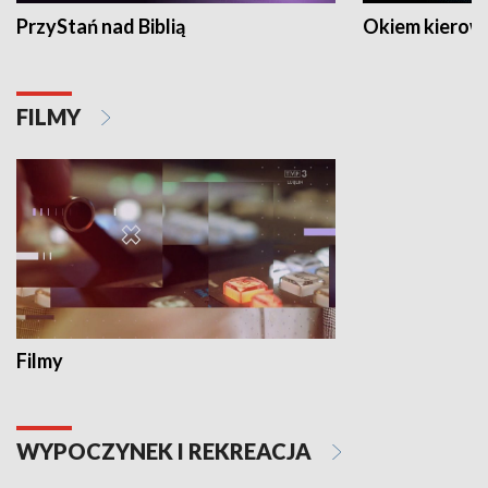
PrzyStań nad Biblią
Okiem kierow
FILMY
Filmy
WYPOCZYNEK I REKREACJA