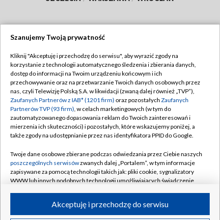
Szanujemy Twoją prywatność
Dołącz do nas:
Kliknij "Akceptuję i przechodzę do serwisu", aby wyrazić zgody na
korzystanie z technologii automatycznego śledzenia i zbierania danych,
TVP
dostęp do informacji na Twoim urządzeniu końcowym i ich
Abonament TVP
przechowywanie oraz na przetwarzanie Twoich danych osobowych przez
Regulamin TVP
nas, czyli Telewizję Polską S.A. w likwidacji (zwaną dalej również „TVP”),
Emisja w TVP
Polityka prywatności
Zaufanych Partnerów z IAB* (1201 firm)
oraz pozostałych
Zaufanych
Partnerów TVP (93 firm)
, w celach marketingowych (w tym do
Centrum informacji TVP
Moje zgody
zautomatyzowanego dopasowania reklam do Twoich zainteresowań i
mierzenia ich skuteczności) i pozostałych, które wskazujemy poniżej, a
Naziemna Telewizja Cyfrowa
Pomoc
także zgody na udostępnianie przez nas identyfikatora PPID do Google.
Sklep TVP
Biuro reklamy
Twoje dane osobowe zbierane podczas odwiedzania przez Ciebie naszych
Rada Programowa
Kontakt
poszczególnych serwisów
zwanych dalej „Portalem”, w tym informacje
zapisywane za pomocą technologii takich jak: pliki cookie, sygnalizatory
System NOS
WWW lub innych podobnych technologii umożliwiających świadczenie
dopasowanych i bezpiecznych usług, personalizację treści oraz reklam,
Informacje o nadawcy
Kanały
udostępnianie funkcji mediów społecznościowych oraz analizowanie
Akceptuję i przechodzę do serwisu
ruchu w Internecie.
Program dla prasy
©2026 Telewizja Polska S.A. w likwidacji