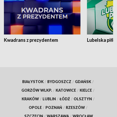
Kwadrans z prezydentem
Lubelska piłk
BIAŁYSTOK
/
BYDGOSZCZ
/
GDAŃSK
/
GORZÓW WLKP.
/
KATOWICE
/
KIELCE
/
KRAKÓW
/
LUBLIN
/
ŁÓDŹ
/
OLSZTYN
/
OPOLE
/
POZNAŃ
/
RZESZÓW
/
SZCZECIN
/
WARSZAWA
/
WROCŁAW