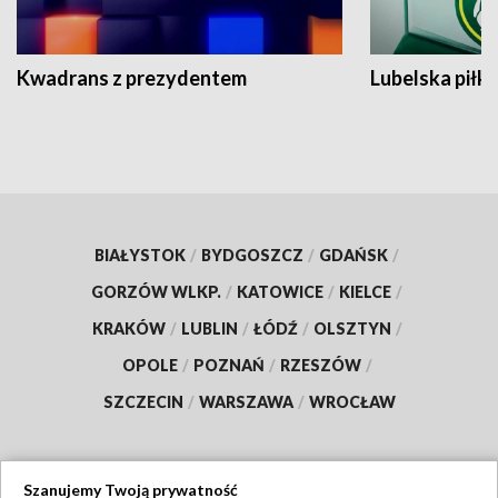
Kwadrans z prezydentem
Lubelska piłk
BIAŁYSTOK
/
BYDGOSZCZ
/
GDAŃSK
/
GORZÓW WLKP.
/
KATOWICE
/
KIELCE
/
KRAKÓW
/
LUBLIN
/
ŁÓDŹ
/
OLSZTYN
/
OPOLE
/
POZNAŃ
/
RZESZÓW
/
SZCZECIN
/
WARSZAWA
/
WROCŁAW
Szanujemy Twoją prywatność