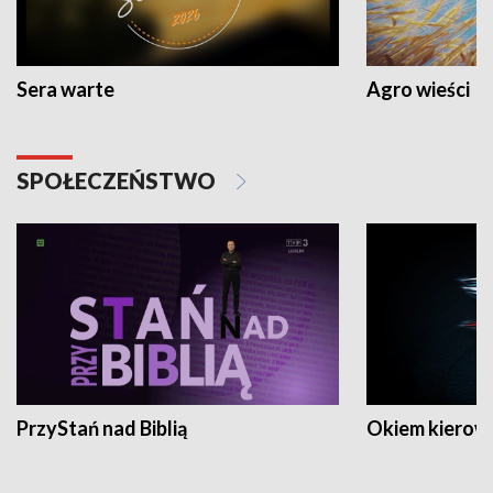
Sera warte
Agro wieści
SPOŁECZEŃSTWO
PrzyStań nad Biblią
Okiem kierow