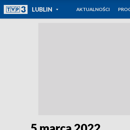
POWRÓT DO
LUBLIN
AKTUALNOŚCI
PRO
TVP REGIONY
5 marca 2022