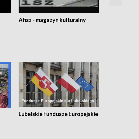
Afisz - magazyn kulturalny
Zobacz, co s
Lubelskie Fundusze Europejskie