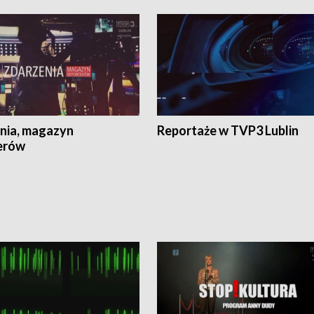
nia, magazyn
Reportaże w TVP3 Lublin
erów