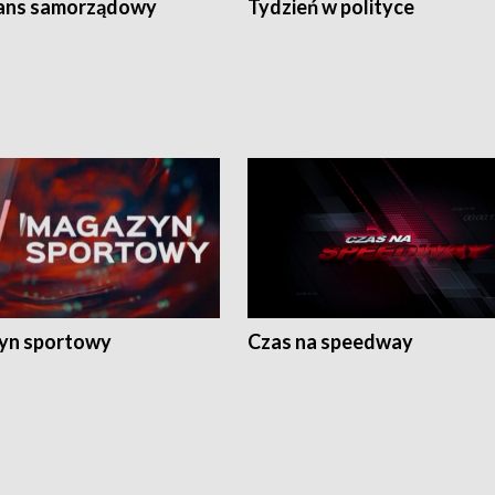
ans samorządowy
Tydzień w polityce
yn sportowy
Czas na speedway