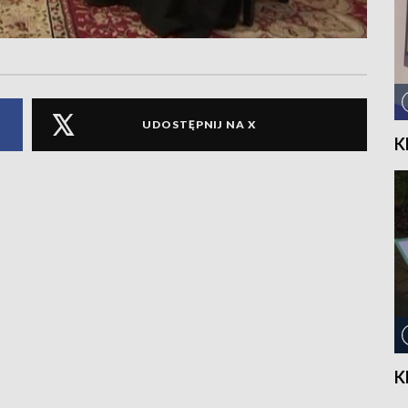
UDOSTĘPNIJ NA X
K
K