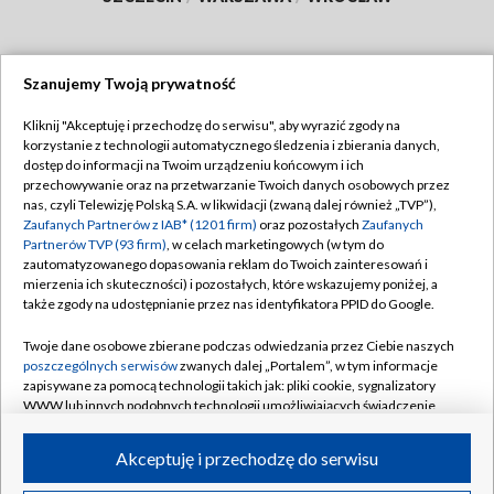
Szanujemy Twoją prywatność
Dołącz do nas:
Kliknij "Akceptuję i przechodzę do serwisu", aby wyrazić zgody na
korzystanie z technologii automatycznego śledzenia i zbierania danych,
TVP
dostęp do informacji na Twoim urządzeniu końcowym i ich
Abonament TVP
przechowywanie oraz na przetwarzanie Twoich danych osobowych przez
Regulamin TVP
nas, czyli Telewizję Polską S.A. w likwidacji (zwaną dalej również „TVP”),
Emisja w TVP
Polityka prywatności
Zaufanych Partnerów z IAB* (1201 firm)
oraz pozostałych
Zaufanych
Partnerów TVP (93 firm)
, w celach marketingowych (w tym do
Centrum informacji TVP
Moje zgody
zautomatyzowanego dopasowania reklam do Twoich zainteresowań i
mierzenia ich skuteczności) i pozostałych, które wskazujemy poniżej, a
Naziemna Telewizja Cyfrowa
Pomoc
także zgody na udostępnianie przez nas identyfikatora PPID do Google.
Sklep TVP
Biuro reklamy
Twoje dane osobowe zbierane podczas odwiedzania przez Ciebie naszych
Rada Programowa
Kontakt
poszczególnych serwisów
zwanych dalej „Portalem”, w tym informacje
zapisywane za pomocą technologii takich jak: pliki cookie, sygnalizatory
System NOS
WWW lub innych podobnych technologii umożliwiających świadczenie
dopasowanych i bezpiecznych usług, personalizację treści oraz reklam,
Informacje o nadawcy
Kanały
udostępnianie funkcji mediów społecznościowych oraz analizowanie
Akceptuję i przechodzę do serwisu
ruchu w Internecie.
Program dla prasy
©2026 Telewizja Polska S.A. w likwidacji