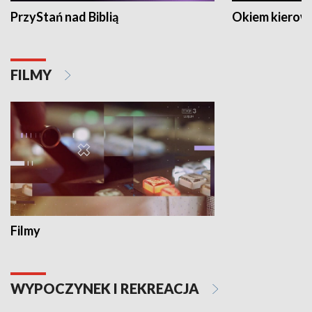
PrzyStań nad Biblią
Okiem kierow
FILMY
Filmy
WYPOCZYNEK I REKREACJA