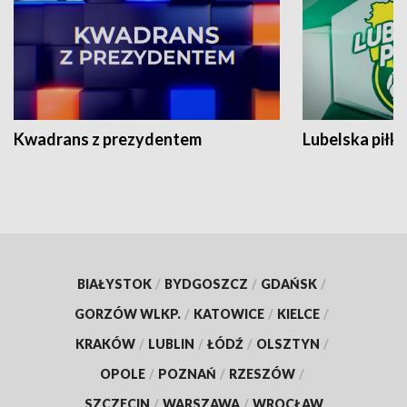
Kwadrans z prezydentem
Lubelska piłk
BIAŁYSTOK
/
BYDGOSZCZ
/
GDAŃSK
/
GORZÓW WLKP.
/
KATOWICE
/
KIELCE
/
KRAKÓW
/
LUBLIN
/
ŁÓDŹ
/
OLSZTYN
/
OPOLE
/
POZNAŃ
/
RZESZÓW
/
SZCZECIN
/
WARSZAWA
/
WROCŁAW