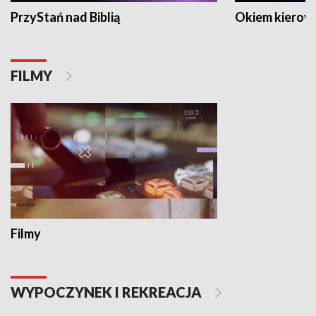
PrzyStań nad Biblią
Okiem kierow
FILMY
Filmy
WYPOCZYNEK I REKREACJA