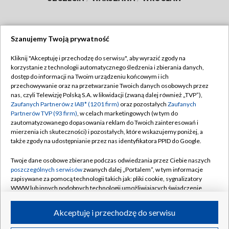
Szanujemy Twoją prywatność
Dołącz do nas:
Kliknij "Akceptuję i przechodzę do serwisu", aby wyrazić zgody na
korzystanie z technologii automatycznego śledzenia i zbierania danych,
TVP
dostęp do informacji na Twoim urządzeniu końcowym i ich
Abonament TVP
przechowywanie oraz na przetwarzanie Twoich danych osobowych przez
Regulamin TVP
nas, czyli Telewizję Polską S.A. w likwidacji (zwaną dalej również „TVP”),
Emisja w TVP
Polityka prywatności
Zaufanych Partnerów z IAB* (1201 firm)
oraz pozostałych
Zaufanych
Partnerów TVP (93 firm)
, w celach marketingowych (w tym do
Centrum informacji TVP
Moje zgody
zautomatyzowanego dopasowania reklam do Twoich zainteresowań i
mierzenia ich skuteczności) i pozostałych, które wskazujemy poniżej, a
Naziemna Telewizja Cyfrowa
Pomoc
także zgody na udostępnianie przez nas identyfikatora PPID do Google.
Sklep TVP
Biuro reklamy
Twoje dane osobowe zbierane podczas odwiedzania przez Ciebie naszych
Rada Programowa
Kontakt
poszczególnych serwisów
zwanych dalej „Portalem”, w tym informacje
zapisywane za pomocą technologii takich jak: pliki cookie, sygnalizatory
System NOS
WWW lub innych podobnych technologii umożliwiających świadczenie
dopasowanych i bezpiecznych usług, personalizację treści oraz reklam,
Informacje o nadawcy
Kanały
udostępnianie funkcji mediów społecznościowych oraz analizowanie
Akceptuję i przechodzę do serwisu
ruchu w Internecie.
Program dla prasy
©2026 Telewizja Polska S.A. w likwidacji