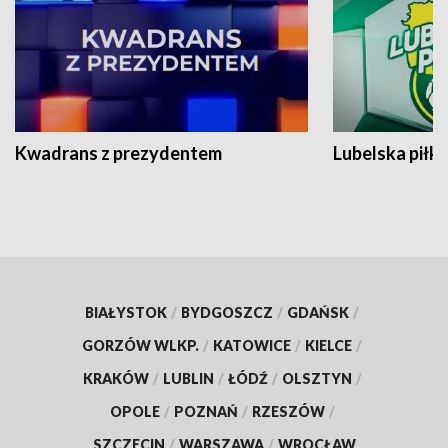
Kwadrans z prezydentem
Lubelska piłk
BIAŁYSTOK
/
BYDGOSZCZ
/
GDAŃSK
/
GORZÓW WLKP.
/
KATOWICE
/
KIELCE
/
KRAKÓW
/
LUBLIN
/
ŁÓDŹ
/
OLSZTYN
/
OPOLE
/
POZNAŃ
/
RZESZÓW
/
SZCZECIN
/
WARSZAWA
/
WROCŁAW