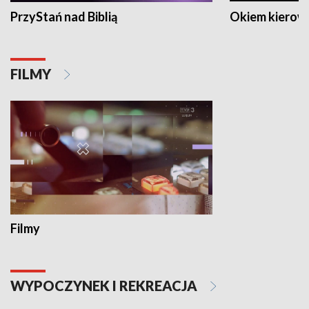
PrzyStań nad Biblią
Okiem kierow
FILMY
Filmy
WYPOCZYNEK I REKREACJA