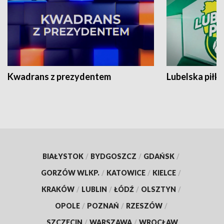
Kwadrans z prezydentem
Lubelska piłk
BIAŁYSTOK
/
BYDGOSZCZ
/
GDAŃSK
/
GORZÓW WLKP.
/
KATOWICE
/
KIELCE
/
KRAKÓW
/
LUBLIN
/
ŁÓDŹ
/
OLSZTYN
/
OPOLE
/
POZNAŃ
/
RZESZÓW
/
SZCZECIN
/
WARSZAWA
/
WROCŁAW