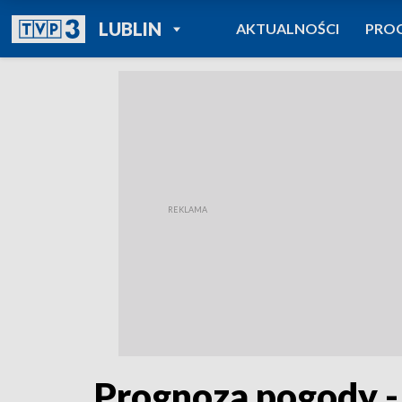
POWRÓT DO
LUBLIN
AKTUALNOŚCI
PRO
TVP REGIONY
Prognoza pogody -