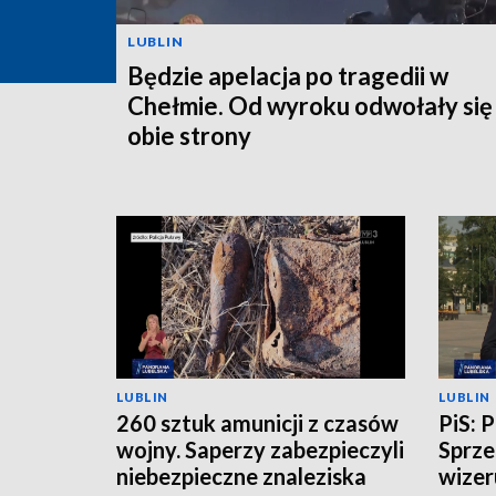
LUBLIN
Będzie apelacja po tragedii w
Chełmie. Od wyroku odwołały się
obie strony
LUBLIN
LUBLIN
260 sztuk amunicji z czasów
PiS: 
wojny. Saperzy zabezpieczyli
Sprze
niebezpieczne znaleziska
wizer