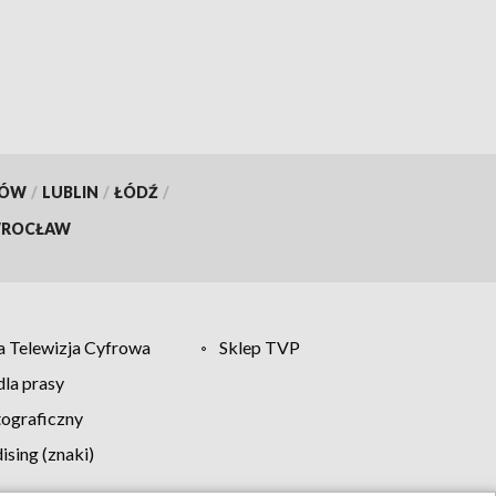
KÓW
/
LUBLIN
/
ŁÓDŹ
/
ROCŁAW
 Telewizja Cyfrowa
Sklep TVP
la prasy
tograficzny
sing (znaki)