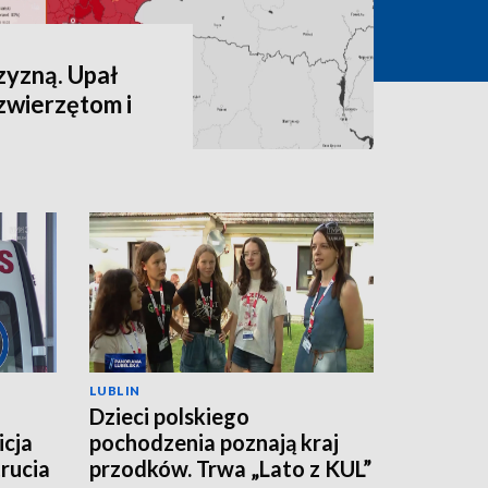
zyzną. Upał
zwierzętom i
LUBLIN
Dzieci polskiego
icja
pochodzenia poznają kraj
rucia
przodków. Trwa „Lato z KUL”