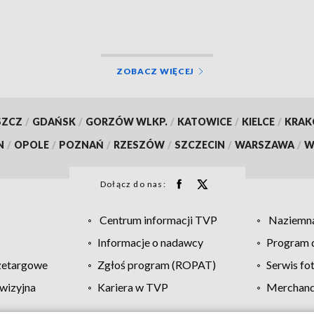
ZOBACZ WIĘCEJ
SZCZ
/
GDAŃSK
/
GORZÓW WLKP.
/
KATOWICE
/
KIELCE
/
KRA
N
/
OPOLE
/
POZNAŃ
/
RZESZÓW
/
SZCZECIN
/
WARSZAWA
/
W
Dołącz do nas:
Centrum informacji TVP
Naziemna
Informacje o nadawcy
Program d
zetargowe
Zgłoś program (ROPAT)
Serwis fo
wizyjna
Kariera w TVP
Merchandi