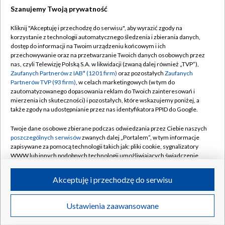
Szanujemy Twoją prywatność
Dołącz do nas:
Kliknij "Akceptuję i przechodzę do serwisu", aby wyrazić zgody na
korzystanie z technologii automatycznego śledzenia i zbierania danych,
TVP
dostęp do informacji na Twoim urządzeniu końcowym i ich
Abonament TVP
przechowywanie oraz na przetwarzanie Twoich danych osobowych przez
Regulamin TVP
nas, czyli Telewizję Polską S.A. w likwidacji (zwaną dalej również „TVP”),
Emisja w TVP
Polityka prywatności
Zaufanych Partnerów z IAB* (1201 firm)
oraz pozostałych
Zaufanych
Partnerów TVP (93 firm)
, w celach marketingowych (w tym do
Centrum informacji TVP
Moje zgody
zautomatyzowanego dopasowania reklam do Twoich zainteresowań i
mierzenia ich skuteczności) i pozostałych, które wskazujemy poniżej, a
Naziemna Telewizja Cyfrowa
Pomoc
także zgody na udostępnianie przez nas identyfikatora PPID do Google.
Sklep TVP
Biuro reklamy
Twoje dane osobowe zbierane podczas odwiedzania przez Ciebie naszych
Rada Programowa
Kontakt
poszczególnych serwisów
zwanych dalej „Portalem”, w tym informacje
zapisywane za pomocą technologii takich jak: pliki cookie, sygnalizatory
System NOS
WWW lub innych podobnych technologii umożliwiających świadczenie
dopasowanych i bezpiecznych usług, personalizację treści oraz reklam,
Informacje o nadawcy
Kanały
udostępnianie funkcji mediów społecznościowych oraz analizowanie
Akceptuję i przechodzę do serwisu
ruchu w Internecie.
Program dla prasy
©2026 Telewizja Polska S.A. w likwidacji
Biuro Reklamy
Twoje dane osobowe zbierane podczas odwiedzania przez Ciebie
Ustawienia zaawansowane
poszczególnych serwisów
na Portalu, takie jak adresy IP, identyfikatory
Ogłoszenie przetargowe
Twoich urządzeń końcowych i identyfikatory plików cookie, informacje o