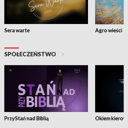
Sera warte
Agro wieści
SPOŁECZEŃSTWO
PrzyStań nad Biblią
Okiem kierow