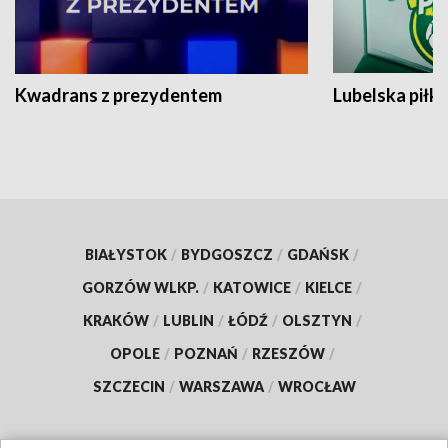
Kwadrans z prezydentem
Lubelska piłk
BIAŁYSTOK
/
BYDGOSZCZ
/
GDAŃSK
/
GORZÓW WLKP.
/
KATOWICE
/
KIELCE
/
KRAKÓW
/
LUBLIN
/
ŁÓDŹ
/
OLSZTYN
/
OPOLE
/
POZNAŃ
/
RZESZÓW
/
SZCZECIN
/
WARSZAWA
/
WROCŁAW