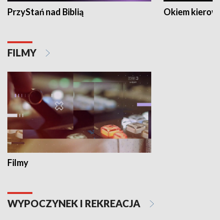
PrzyStań nad Biblią
Okiem kierow
FILMY
Filmy
WYPOCZYNEK I REKREACJA