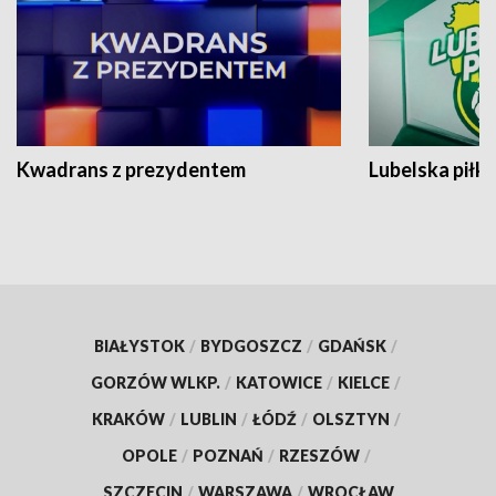
Kwadrans z prezydentem
Lubelska piłk
BIAŁYSTOK
/
BYDGOSZCZ
/
GDAŃSK
/
GORZÓW WLKP.
/
KATOWICE
/
KIELCE
/
KRAKÓW
/
LUBLIN
/
ŁÓDŹ
/
OLSZTYN
/
OPOLE
/
POZNAŃ
/
RZESZÓW
/
SZCZECIN
/
WARSZAWA
/
WROCŁAW