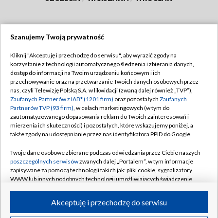
Szanujemy Twoją prywatność
Dołącz do nas:
Kliknij "Akceptuję i przechodzę do serwisu", aby wyrazić zgody na
korzystanie z technologii automatycznego śledzenia i zbierania danych,
TVP
dostęp do informacji na Twoim urządzeniu końcowym i ich
Abonament TVP
przechowywanie oraz na przetwarzanie Twoich danych osobowych przez
Regulamin TVP
nas, czyli Telewizję Polską S.A. w likwidacji (zwaną dalej również „TVP”),
Emisja w TVP
Polityka prywatności
Zaufanych Partnerów z IAB* (1201 firm)
oraz pozostałych
Zaufanych
Partnerów TVP (93 firm)
, w celach marketingowych (w tym do
Centrum informacji TVP
Moje zgody
zautomatyzowanego dopasowania reklam do Twoich zainteresowań i
mierzenia ich skuteczności) i pozostałych, które wskazujemy poniżej, a
Naziemna Telewizja Cyfrowa
Pomoc
także zgody na udostępnianie przez nas identyfikatora PPID do Google.
Sklep TVP
Biuro reklamy
Twoje dane osobowe zbierane podczas odwiedzania przez Ciebie naszych
Rada Programowa
Kontakt
poszczególnych serwisów
zwanych dalej „Portalem”, w tym informacje
zapisywane za pomocą technologii takich jak: pliki cookie, sygnalizatory
System NOS
WWW lub innych podobnych technologii umożliwiających świadczenie
dopasowanych i bezpiecznych usług, personalizację treści oraz reklam,
Informacje o nadawcy
Kanały
udostępnianie funkcji mediów społecznościowych oraz analizowanie
Akceptuję i przechodzę do serwisu
ruchu w Internecie.
Program dla prasy
©2026 Telewizja Polska S.A. w likwidacji