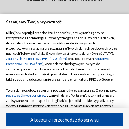
Szanujemy Twoją prywatność
Dołącz do nas:
Kliknij "Akceptuję i przechodzę do serwisu", aby wyrazić zgody na
korzystanie z technologii automatycznego śledzenia i zbierania danych,
TVP
dostęp do informacji na Twoim urządzeniu końcowym i ich
Abonament TVP
przechowywanie oraz na przetwarzanie Twoich danych osobowych przez
Regulamin TVP
nas, czyli Telewizję Polską S.A. w likwidacji (zwaną dalej również „TVP”),
Emisja w TVP
Polityka prywatności
Zaufanych Partnerów z IAB* (1201 firm)
oraz pozostałych
Zaufanych
Partnerów TVP (93 firm)
, w celach marketingowych (w tym do
Centrum informacji TVP
Moje zgody
zautomatyzowanego dopasowania reklam do Twoich zainteresowań i
mierzenia ich skuteczności) i pozostałych, które wskazujemy poniżej, a
Naziemna Telewizja Cyfrowa
Pomoc
także zgody na udostępnianie przez nas identyfikatora PPID do Google.
Sklep TVP
Biuro reklamy
Twoje dane osobowe zbierane podczas odwiedzania przez Ciebie naszych
Rada Programowa
Kontakt
poszczególnych serwisów
zwanych dalej „Portalem”, w tym informacje
zapisywane za pomocą technologii takich jak: pliki cookie, sygnalizatory
System NOS
WWW lub innych podobnych technologii umożliwiających świadczenie
dopasowanych i bezpiecznych usług, personalizację treści oraz reklam,
Informacje o nadawcy
Kanały
udostępnianie funkcji mediów społecznościowych oraz analizowanie
Akceptuję i przechodzę do serwisu
ruchu w Internecie.
Program dla prasy
©2026 Telewizja Polska S.A. w likwidacji