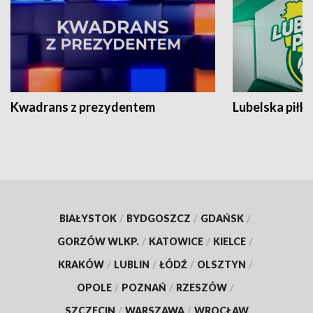
Kwadrans z prezydentem
Lubelska piłk
BIAŁYSTOK
/
BYDGOSZCZ
/
GDAŃSK
/
GORZÓW WLKP.
/
KATOWICE
/
KIELCE
/
KRAKÓW
/
LUBLIN
/
ŁÓDŹ
/
OLSZTYN
/
OPOLE
/
POZNAŃ
/
RZESZÓW
/
SZCZECIN
/
WARSZAWA
/
WROCŁAW