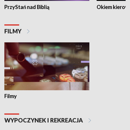
PrzyStań nad Biblią
Okiem kierow
FILMY
Filmy
WYPOCZYNEK I REKREACJA