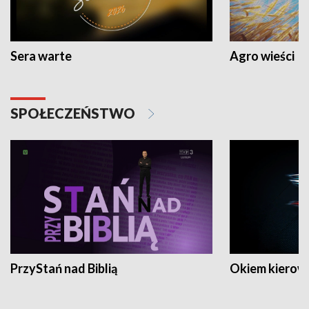
Sera warte
Agro wieści
SPOŁECZEŃSTWO
PrzyStań nad Biblią
Okiem kierow