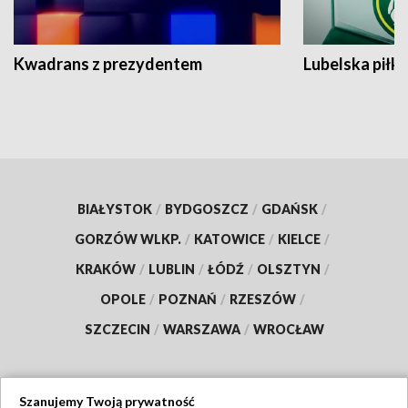
Kwadrans z prezydentem
Lubelska piłk
BIAŁYSTOK
/
BYDGOSZCZ
/
GDAŃSK
/
GORZÓW WLKP.
/
KATOWICE
/
KIELCE
/
KRAKÓW
/
LUBLIN
/
ŁÓDŹ
/
OLSZTYN
/
OPOLE
/
POZNAŃ
/
RZESZÓW
/
SZCZECIN
/
WARSZAWA
/
WROCŁAW
Szanujemy Twoją prywatność