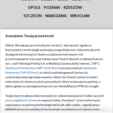
OPOLE
/
POZNAŃ
/
RZESZÓW
/
SZCZECIN
/
WARSZAWA
/
WROCŁAW
Szanujemy Twoją prywatność
Dołącz do nas:
Kliknij "Akceptuję i przechodzę do serwisu", aby wyrazić zgody na
korzystanie z technologii automatycznego śledzenia i zbierania danych,
TVP
dostęp do informacji na Twoim urządzeniu końcowym i ich
Abonament TVP
przechowywanie oraz na przetwarzanie Twoich danych osobowych przez
Regulamin TVP
nas, czyli Telewizję Polską S.A. w likwidacji (zwaną dalej również „TVP”),
Emisja w TVP
Polityka prywatności
Zaufanych Partnerów z IAB* (1201 firm)
oraz pozostałych
Zaufanych
Partnerów TVP (93 firm)
, w celach marketingowych (w tym do
Centrum informacji TVP
Moje zgody
zautomatyzowanego dopasowania reklam do Twoich zainteresowań i
mierzenia ich skuteczności) i pozostałych, które wskazujemy poniżej, a
Naziemna Telewizja Cyfrowa
Pomoc
także zgody na udostępnianie przez nas identyfikatora PPID do Google.
Sklep TVP
Biuro reklamy
Twoje dane osobowe zbierane podczas odwiedzania przez Ciebie naszych
Rada Programowa
Kontakt
poszczególnych serwisów
zwanych dalej „Portalem”, w tym informacje
zapisywane za pomocą technologii takich jak: pliki cookie, sygnalizatory
System NOS
WWW lub innych podobnych technologii umożliwiających świadczenie