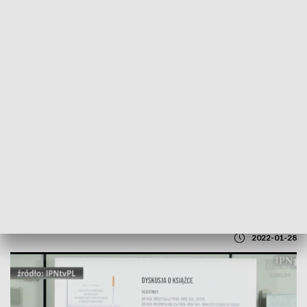
POWRÓT DO
LUBLIN
TVP REGIONY
Prof. Mieczysław Ryba w Kolegium IPN
2022-01-28