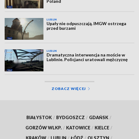
Poland
LUBLIN
Upały nie odpuszczają. IMGW ostrzega
przed burzami
LUBLIN
Dramatyczna interwencja na moście w
Lublinie. Policjanci uratowali mężczyznę
ZOBACZ WIĘCEJ
BIAŁYSTOK
/
BYDGOSZCZ
/
GDAŃSK
/
GORZÓW WLKP.
/
KATOWICE
/
KIELCE
/
KRAKÓW
/
LUBLIN
/
ŁÓDŹ
/
OLSZTYN
/