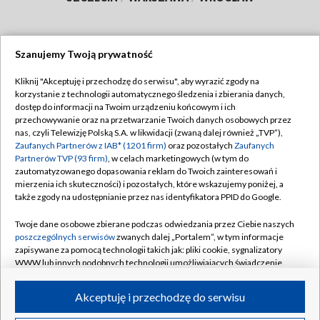
Szanujemy Twoją prywatność
Dołącz do nas:
Kliknij "Akceptuję i przechodzę do serwisu", aby wyrazić zgody na
korzystanie z technologii automatycznego śledzenia i zbierania danych,
TVP
dostęp do informacji na Twoim urządzeniu końcowym i ich
Abonament TVP
przechowywanie oraz na przetwarzanie Twoich danych osobowych przez
Regulamin TVP
nas, czyli Telewizję Polską S.A. w likwidacji (zwaną dalej również „TVP”),
Emisja w TVP
Polityka prywatności
Zaufanych Partnerów z IAB* (1201 firm)
oraz pozostałych
Zaufanych
Partnerów TVP (93 firm)
, w celach marketingowych (w tym do
Centrum informacji TVP
Moje zgody
zautomatyzowanego dopasowania reklam do Twoich zainteresowań i
mierzenia ich skuteczności) i pozostałych, które wskazujemy poniżej, a
Naziemna Telewizja Cyfrowa
Pomoc
także zgody na udostępnianie przez nas identyfikatora PPID do Google.
Sklep TVP
Biuro reklamy
Twoje dane osobowe zbierane podczas odwiedzania przez Ciebie naszych
Rada Programowa
Kontakt
poszczególnych serwisów
zwanych dalej „Portalem”, w tym informacje
zapisywane za pomocą technologii takich jak: pliki cookie, sygnalizatory
System NOS
WWW lub innych podobnych technologii umożliwiających świadczenie
dopasowanych i bezpiecznych usług, personalizację treści oraz reklam,
Informacje o nadawcy
Kanały
udostępnianie funkcji mediów społecznościowych oraz analizowanie
Akceptuję i przechodzę do serwisu
ruchu w Internecie.
Program dla prasy
©2026 Telewizja Polska S.A. w likwidacji