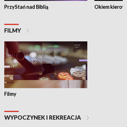
PrzyStań nad Biblią
Okiem kierow
FILMY
Filmy
WYPOCZYNEK I REKREACJA