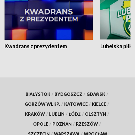
Kwadrans z prezydentem
Lubelska piłk
BIAŁYSTOK
/
BYDGOSZCZ
/
GDAŃSK
/
GORZÓW WLKP.
/
KATOWICE
/
KIELCE
/
KRAKÓW
/
LUBLIN
/
ŁÓDŹ
/
OLSZTYN
/
OPOLE
/
POZNAŃ
/
RZESZÓW
/
SZCZECIN
/
WARSZAWA
/
WROCŁAW