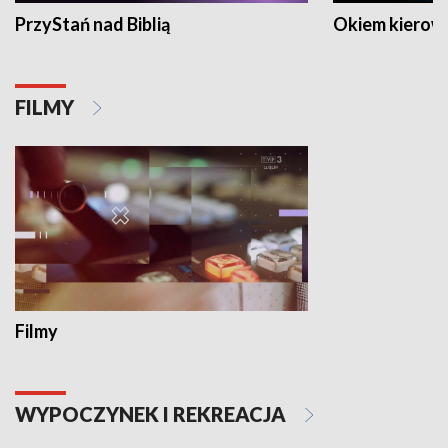
PrzyStań nad Biblią
Okiem kierow
FILMY
Filmy
WYPOCZYNEK I REKREACJA