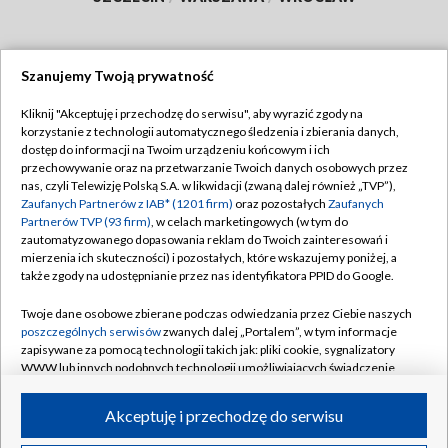
Szanujemy Twoją prywatność
Dołącz do nas:
Kliknij "Akceptuję i przechodzę do serwisu", aby wyrazić zgody na
korzystanie z technologii automatycznego śledzenia i zbierania danych,
TVP
dostęp do informacji na Twoim urządzeniu końcowym i ich
Abonament TVP
przechowywanie oraz na przetwarzanie Twoich danych osobowych przez
Regulamin TVP
nas, czyli Telewizję Polską S.A. w likwidacji (zwaną dalej również „TVP”),
Emisja w TVP
Polityka prywatności
Zaufanych Partnerów z IAB* (1201 firm)
oraz pozostałych
Zaufanych
Partnerów TVP (93 firm)
, w celach marketingowych (w tym do
Centrum informacji TVP
Moje zgody
zautomatyzowanego dopasowania reklam do Twoich zainteresowań i
mierzenia ich skuteczności) i pozostałych, które wskazujemy poniżej, a
Naziemna Telewizja Cyfrowa
Pomoc
także zgody na udostępnianie przez nas identyfikatora PPID do Google.
Sklep TVP
Biuro reklamy
Twoje dane osobowe zbierane podczas odwiedzania przez Ciebie naszych
Rada Programowa
Kontakt
poszczególnych serwisów
zwanych dalej „Portalem”, w tym informacje
zapisywane za pomocą technologii takich jak: pliki cookie, sygnalizatory
System NOS
WWW lub innych podobnych technologii umożliwiających świadczenie
dopasowanych i bezpiecznych usług, personalizację treści oraz reklam,
Informacje o nadawcy
Kanały
udostępnianie funkcji mediów społecznościowych oraz analizowanie
Akceptuję i przechodzę do serwisu
ruchu w Internecie.
Program dla prasy
©2026 Telewizja Polska S.A. w likwidacji