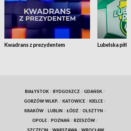
Kwadrans z prezydentem
Lubelska piłk
BIAŁYSTOK
/
BYDGOSZCZ
/
GDAŃSK
/
GORZÓW WLKP.
/
KATOWICE
/
KIELCE
/
KRAKÓW
/
LUBLIN
/
ŁÓDŹ
/
OLSZTYN
/
OPOLE
/
POZNAŃ
/
RZESZÓW
/
SZCZECIN
/
WARSZAWA
/
WROCŁAW