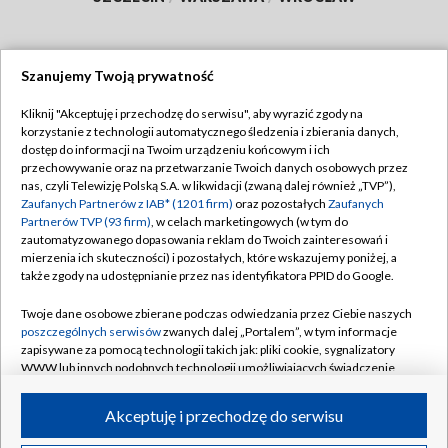
Szanujemy Twoją prywatność
Dołącz do nas:
Kliknij "Akceptuję i przechodzę do serwisu", aby wyrazić zgody na
korzystanie z technologii automatycznego śledzenia i zbierania danych,
TVP
dostęp do informacji na Twoim urządzeniu końcowym i ich
Abonament TVP
przechowywanie oraz na przetwarzanie Twoich danych osobowych przez
Regulamin TVP
nas, czyli Telewizję Polską S.A. w likwidacji (zwaną dalej również „TVP”),
Emisja w TVP
Polityka prywatności
Zaufanych Partnerów z IAB* (1201 firm)
oraz pozostałych
Zaufanych
Partnerów TVP (93 firm)
, w celach marketingowych (w tym do
Centrum informacji TVP
Moje zgody
zautomatyzowanego dopasowania reklam do Twoich zainteresowań i
mierzenia ich skuteczności) i pozostałych, które wskazujemy poniżej, a
Naziemna Telewizja Cyfrowa
Pomoc
także zgody na udostępnianie przez nas identyfikatora PPID do Google.
Sklep TVP
Biuro reklamy
Twoje dane osobowe zbierane podczas odwiedzania przez Ciebie naszych
Rada Programowa
Kontakt
poszczególnych serwisów
zwanych dalej „Portalem”, w tym informacje
zapisywane za pomocą technologii takich jak: pliki cookie, sygnalizatory
System NOS
WWW lub innych podobnych technologii umożliwiających świadczenie
dopasowanych i bezpiecznych usług, personalizację treści oraz reklam,
Informacje o nadawcy
Kanały
udostępnianie funkcji mediów społecznościowych oraz analizowanie
Akceptuję i przechodzę do serwisu
ruchu w Internecie.
Program dla prasy
©2026 Telewizja Polska S.A. w likwidacji