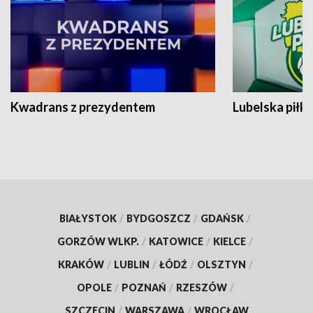
Kwadrans z prezydentem
Lubelska piłk
BIAŁYSTOK
/
BYDGOSZCZ
/
GDAŃSK
/
GORZÓW WLKP.
/
KATOWICE
/
KIELCE
/
KRAKÓW
/
LUBLIN
/
ŁÓDŹ
/
OLSZTYN
/
OPOLE
/
POZNAŃ
/
RZESZÓW
/
SZCZECIN
/
WARSZAWA
/
WROCŁAW