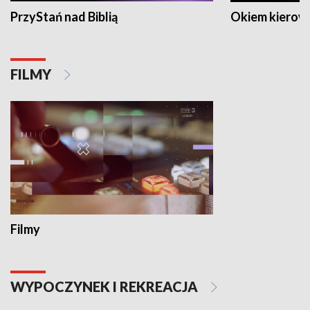
PrzyStań nad Biblią
Okiem kierow
FILMY
Filmy
WYPOCZYNEK I REKREACJA