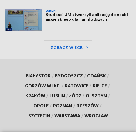
LUBLIN
Studenci UM stworzyli aplikację do nauki
angielskiego dla najmłodszych
ZOBACZ WIĘCEJ
BIAŁYSTOK
/
BYDGOSZCZ
/
GDAŃSK
/
GORZÓW WLKP.
/
KATOWICE
/
KIELCE
/
KRAKÓW
/
LUBLIN
/
ŁÓDŹ
/
OLSZTYN
/
OPOLE
/
POZNAŃ
/
RZESZÓW
/
SZCZECIN
/
WARSZAWA
/
WROCŁAW