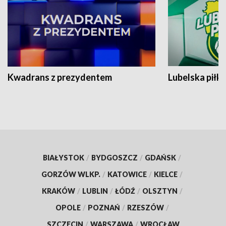
Kwadrans z prezydentem
Lubelska piłk
BIAŁYSTOK
/
BYDGOSZCZ
/
GDAŃSK
/
GORZÓW WLKP.
/
KATOWICE
/
KIELCE
/
KRAKÓW
/
LUBLIN
/
ŁÓDŹ
/
OLSZTYN
/
OPOLE
/
POZNAŃ
/
RZESZÓW
/
SZCZECIN
/
WARSZAWA
/
WROCŁAW