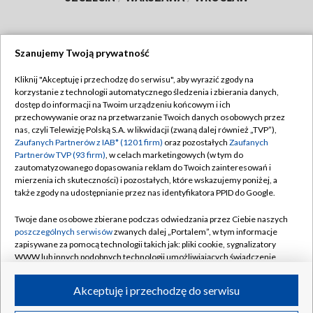
Szanujemy Twoją prywatność
Dołącz do nas:
Kliknij "Akceptuję i przechodzę do serwisu", aby wyrazić zgody na
korzystanie z technologii automatycznego śledzenia i zbierania danych,
TVP
dostęp do informacji na Twoim urządzeniu końcowym i ich
Abonament TVP
przechowywanie oraz na przetwarzanie Twoich danych osobowych przez
Regulamin TVP
nas, czyli Telewizję Polską S.A. w likwidacji (zwaną dalej również „TVP”),
Emisja w TVP
Polityka prywatności
Zaufanych Partnerów z IAB* (1201 firm)
oraz pozostałych
Zaufanych
Partnerów TVP (93 firm)
, w celach marketingowych (w tym do
Centrum informacji TVP
Moje zgody
zautomatyzowanego dopasowania reklam do Twoich zainteresowań i
mierzenia ich skuteczności) i pozostałych, które wskazujemy poniżej, a
Naziemna Telewizja Cyfrowa
Pomoc
także zgody na udostępnianie przez nas identyfikatora PPID do Google.
Sklep TVP
Biuro reklamy
Twoje dane osobowe zbierane podczas odwiedzania przez Ciebie naszych
Rada Programowa
Kontakt
poszczególnych serwisów
zwanych dalej „Portalem”, w tym informacje
zapisywane za pomocą technologii takich jak: pliki cookie, sygnalizatory
System NOS
WWW lub innych podobnych technologii umożliwiających świadczenie
dopasowanych i bezpiecznych usług, personalizację treści oraz reklam,
Informacje o nadawcy
Kanały
udostępnianie funkcji mediów społecznościowych oraz analizowanie
Akceptuję i przechodzę do serwisu
ruchu w Internecie.
Program dla prasy
©2026 Telewizja Polska S.A. w likwidacji