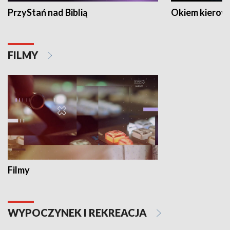
PrzyStań nad Biblią
Okiem kierow
FILMY
Filmy
WYPOCZYNEK I REKREACJA