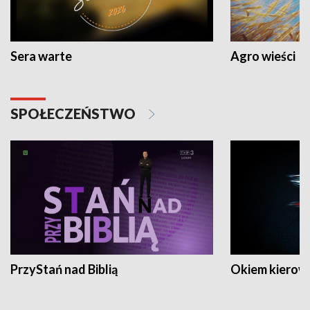
Sera warte
Agro wieści
SPOŁECZEŃSTWO
PrzyStań nad Biblią
Okiem kierow