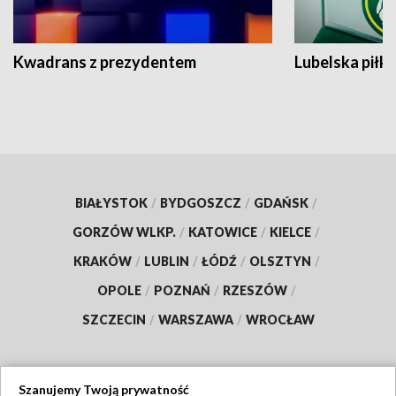
Kwadrans z prezydentem
Lubelska piłk
BIAŁYSTOK
/
BYDGOSZCZ
/
GDAŃSK
/
GORZÓW WLKP.
/
KATOWICE
/
KIELCE
/
KRAKÓW
/
LUBLIN
/
ŁÓDŹ
/
OLSZTYN
/
OPOLE
/
POZNAŃ
/
RZESZÓW
/
SZCZECIN
/
WARSZAWA
/
WROCŁAW
Szanujemy Twoją prywatność