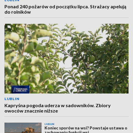
Ponad 240 pożarów od początku lipca. Strażacy apelują
do rolników
LUBLIN
Kapryśna pogoda uderza w sadowników. Zbiory
owoców znacznie niższe
LUBLIN
Koniec sporów na wsi? Powstaje ustawa o
zachowaniu funkcji wsi