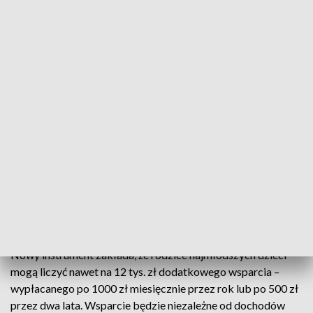
Rodzinny Kapitał Opiekuńczy
Od Nowego Roku wchodzi w życie Rodzinny Kapitał
Opiekuńczy. To rozwiązanie z Polskiego Ładu
skierowane do rodzin z dziećmi w wieku od
dwunastego do trzydziestego szóstego miesiąca
życia. Świadczenie przysługuje bez względu na
dochód.
Nowy instrument zakłada, że rodzice najmłodszych dzieci
mogą liczyć nawet na 12 tys. zł dodatkowego wsparcia –
wypłacanego po 1000 zł miesięcznie przez rok lub po 500 zł
przez dwa lata. Wsparcie będzie niezależne od dochodów