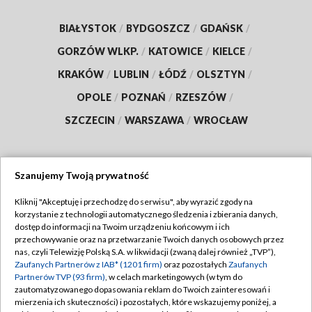
BIAŁYSTOK
/
BYDGOSZCZ
/
GDAŃSK
/
GORZÓW WLKP.
/
KATOWICE
/
KIELCE
/
KRAKÓW
/
LUBLIN
/
ŁÓDŹ
/
OLSZTYN
/
OPOLE
/
POZNAŃ
/
RZESZÓW
/
SZCZECIN
/
WARSZAWA
/
WROCŁAW
Szanujemy Twoją prywatność
Dołącz do nas:
Kliknij "Akceptuję i przechodzę do serwisu", aby wyrazić zgody na
korzystanie z technologii automatycznego śledzenia i zbierania danych,
TVP
dostęp do informacji na Twoim urządzeniu końcowym i ich
Abonament TVP
przechowywanie oraz na przetwarzanie Twoich danych osobowych przez
Regulamin TVP
nas, czyli Telewizję Polską S.A. w likwidacji (zwaną dalej również „TVP”),
Emisja w TVP
Polityka prywatności
Zaufanych Partnerów z IAB* (1201 firm)
oraz pozostałych
Zaufanych
Partnerów TVP (93 firm)
, w celach marketingowych (w tym do
Centrum informacji TVP
Moje zgody
zautomatyzowanego dopasowania reklam do Twoich zainteresowań i
mierzenia ich skuteczności) i pozostałych, które wskazujemy poniżej, a
Naziemna Telewizja Cyfrowa
Pomoc