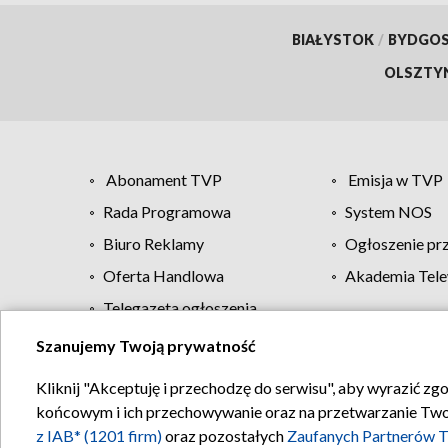
BIAŁYSTOK
/
BYDGO
OLSZTY
Abonament TVP
Emisja w TVP
Rada Programowa
System NOS
Biuro Reklamy
Ogłoszenie pr
Oferta Handlowa
Akademia Tele
Telegazeta ogłoszenia
Szanujemy Twoją prywatność
Regulamin TVP
Kliknij "Akceptuję i przechodzę do serwisu", aby wyrazić zg
końcowym i ich przechowywanie oraz na przetwarzanie Twoich
z IAB* (1201 firm)
oraz pozostałych
Zaufanych Partnerów T