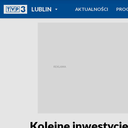
POWRÓT DO
LUBLIN
AKTUALNOŚCI
PRO
TVP REGIONY
Kolejne inwestycj