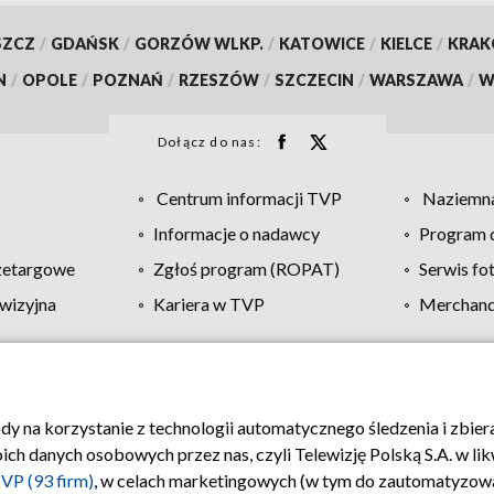
SZCZ
/
GDAŃSK
/
GORZÓW WLKP.
/
KATOWICE
/
KIELCE
/
KRA
N
/
OPOLE
/
POZNAŃ
/
RZESZÓW
/
SZCZECIN
/
WARSZAWA
/
W
Dołącz do nas:
Centrum informacji TVP
Naziemna
Informacje o nadawcy
Program d
zetargowe
Zgłoś program (ROPAT)
Serwis fo
wizyjna
Kariera w TVP
Merchandi
Polityka prywatności
Moje zgody
Pomoc
Biuro re
ody na korzystanie z technologii automatycznego śledzenia i zbie
 danych osobowych przez nas, czyli Telewizję Polską S.A. w likw
VP (93 firm)
, w celach marketingowych (w tym do zautomatyzow