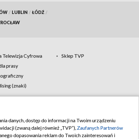
KÓW
/
LUBLIN
/
ŁÓDŹ
/
ROCŁAW
 Telewizja Cyfrowa
Sklep TVP
la prasy
tograficzny
sing (znaki)
klamy
Kontakt
rania danych, dostęp do informacji na Twoim urządzeniu
idacji (zwaną dalej również „TVP”),
Zaufanych Partnerów
anego dopasowania reklam do Twoich zainteresowań i