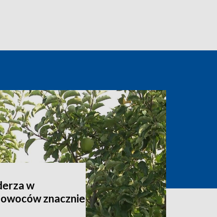
derza w
 owoców znacznie