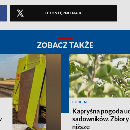
UDOSTĘPNIJ NA X
ZOBACZ TAKŻE
LUBLIN
Kapryśna pogoda u
w
sadowników. Zbiory
niższe