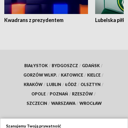
Kwadrans z prezydentem
Lubelska piłk
BIAŁYSTOK
/
BYDGOSZCZ
/
GDAŃSK
/
GORZÓW WLKP.
/
KATOWICE
/
KIELCE
/
KRAKÓW
/
LUBLIN
/
ŁÓDŹ
/
OLSZTYN
/
OPOLE
/
POZNAŃ
/
RZESZÓW
/
SZCZECIN
/
WARSZAWA
/
WROCŁAW
Szanujemy Twoją prywatność