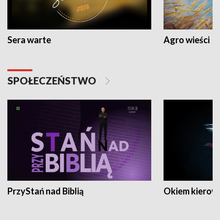
Sera warte
Agro wieści
SPOŁECZEŃSTWO
PrzyStań nad Biblią
Okiem kierow