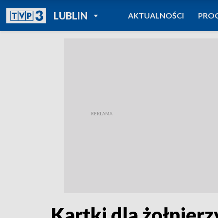
POWRÓT DO
LUBLIN
AKTUALNOŚCI
PRO
TVP REGIONY
Kartki dla żołnierz