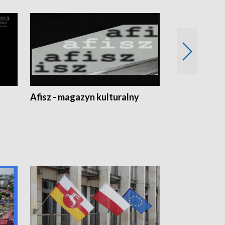
Afisz - magazyn kulturalny
Zobacz, co s