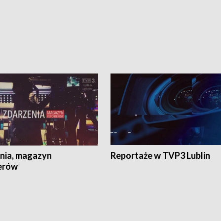
nia, magazyn
Reportaże w TVP3 Lublin
erów