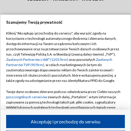
Szanujemy Twoją prywatność
Dołącz do nas:
Kliknij "Akceptuję i przechodzę do serwisu", aby wyrazić zgody na
korzystanie z technologii automatycznego śledzenia i zbierania danych,
TVP
dostęp do informacji na Twoim urządzeniu końcowym i ich
Abonament TVP
przechowywanie oraz na przetwarzanie Twoich danych osobowych przez
Regulamin TVP
nas, czyli Telewizję Polską S.A. w likwidacji (zwaną dalej również „TVP”),
Emisja w TVP
Polityka prywatności
Zaufanych Partnerów z IAB* (1201 firm)
oraz pozostałych
Zaufanych
Partnerów TVP (93 firm)
, w celach marketingowych (w tym do
Centrum informacji TVP
Moje zgody
zautomatyzowanego dopasowania reklam do Twoich zainteresowań i
mierzenia ich skuteczności) i pozostałych, które wskazujemy poniżej, a
Naziemna Telewizja Cyfrowa
Pomoc
także zgody na udostępnianie przez nas identyfikatora PPID do Google.
Sklep TVP
Biuro reklamy
Twoje dane osobowe zbierane podczas odwiedzania przez Ciebie naszych
Rada Programowa
Kontakt
poszczególnych serwisów
zwanych dalej „Portalem”, w tym informacje
zapisywane za pomocą technologii takich jak: pliki cookie, sygnalizatory
System NOS
WWW lub innych podobnych technologii umożliwiających świadczenie
dopasowanych i bezpiecznych usług, personalizację treści oraz reklam,
Informacje o nadawcy
Kanały
udostępnianie funkcji mediów społecznościowych oraz analizowanie
Akceptuję i przechodzę do serwisu
ruchu w Internecie.
Program dla prasy
©2026 Telewizja Polska S.A. w likwidacji