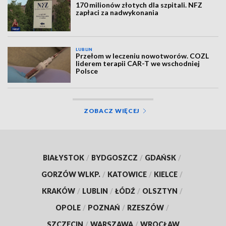
170 milionów złotych dla szpitali. NFZ
zapłaci za nadwykonania
LUBLIN
Przełom w leczeniu nowotworów. COZL
liderem terapii CAR-T we wschodniej
Polsce
ZOBACZ WIĘCEJ
BIAŁYSTOK
/
BYDGOSZCZ
/
GDAŃSK
/
GORZÓW WLKP.
/
KATOWICE
/
KIELCE
/
KRAKÓW
/
LUBLIN
/
ŁÓDŹ
/
OLSZTYN
/
OPOLE
/
POZNAŃ
/
RZESZÓW
/
SZCZECIN
/
WARSZAWA
/
WROCŁAW