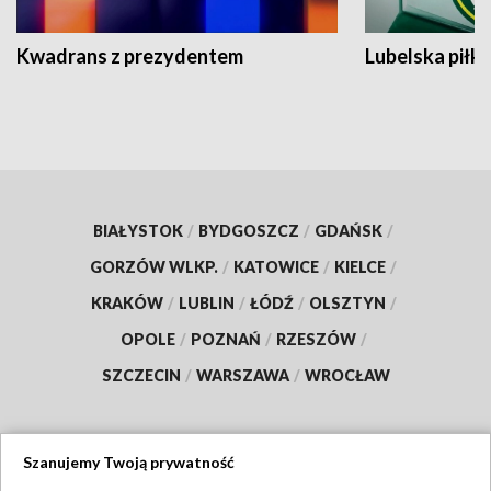
Kwadrans z prezydentem
Lubelska piłk
BIAŁYSTOK
/
BYDGOSZCZ
/
GDAŃSK
/
GORZÓW WLKP.
/
KATOWICE
/
KIELCE
/
KRAKÓW
/
LUBLIN
/
ŁÓDŹ
/
OLSZTYN
/
OPOLE
/
POZNAŃ
/
RZESZÓW
/
SZCZECIN
/
WARSZAWA
/
WROCŁAW
Szanujemy Twoją prywatność
Dołącz do nas: