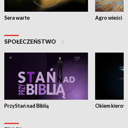
Sera warte
Agro wieści
SPOŁECZEŃSTWO
PrzyStań nad Biblią
Okiem kierow