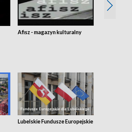
Afisz - magazyn kulturalny
Zobacz, co s
Lubelskie Fundusze Europejskie