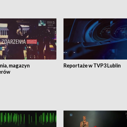
nia, magazyn
Reportaże w TVP3 Lublin
erów