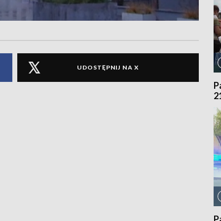
UDOSTĘPNIJ NA X
P
2
P