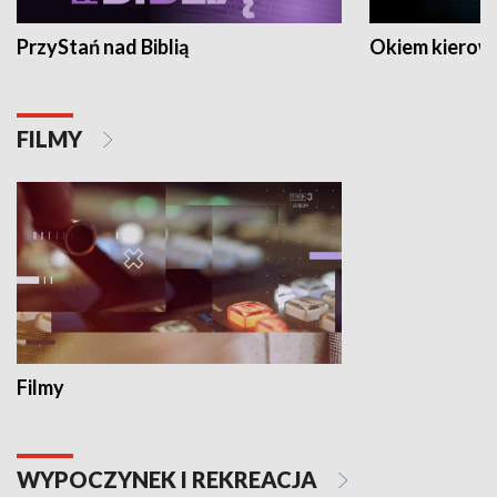
PrzyStań nad Biblią
Okiem kierow
FILMY
Filmy
WYPOCZYNEK I REKREACJA