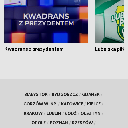
Kwadrans z prezydentem
Lubelska piłk
BIAŁYSTOK
/
BYDGOSZCZ
/
GDAŃSK
/
GORZÓW WLKP.
/
KATOWICE
/
KIELCE
/
KRAKÓW
/
LUBLIN
/
ŁÓDŹ
/
OLSZTYN
/
OPOLE
/
POZNAŃ
/
RZESZÓW
/