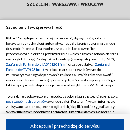
SZCZECIN
/
WARSZAWA
/
WROCŁAW
Szanujemy Twoją prywatność
Dołącz do nas:
Kliknij "Akceptuję i przechodzę do serwisu", aby wyrazić zgody na
korzystanie z technologii automatycznego śledzenia i zbierania danych,
TVP
dostęp do informacji na Twoim urządzeniu końcowym i ich
Abonament TVP
przechowywanie oraz na przetwarzanie Twoich danych osobowych przez
Regulamin TVP
nas, czyli Telewizję Polską S.A. w likwidacji (zwaną dalej również „TVP”),
Emisja w TVP
Polityka prywatności
Zaufanych Partnerów z IAB* (1201 firm)
oraz pozostałych
Zaufanych
Partnerów TVP (93 firm)
, w celach marketingowych (w tym do
Centrum informacji TVP
Moje zgody
zautomatyzowanego dopasowania reklam do Twoich zainteresowań i
mierzenia ich skuteczności) i pozostałych, które wskazujemy poniżej, a
Naziemna Telewizja Cyfrowa
Pomoc
także zgody na udostępnianie przez nas identyfikatora PPID do Google.
Sklep TVP
Biuro reklamy
Twoje dane osobowe zbierane podczas odwiedzania przez Ciebie naszych
Rada Programowa
Kontakt
poszczególnych serwisów
zwanych dalej „Portalem”, w tym informacje
zapisywane za pomocą technologii takich jak: pliki cookie, sygnalizatory
System NOS
WWW lub innych podobnych technologii umożliwiających świadczenie
dopasowanych i bezpiecznych usług, personalizację treści oraz reklam,
Informacje o nadawcy
Kanały
udostępnianie funkcji mediów społecznościowych oraz analizowanie
Akceptuję i przechodzę do serwisu
ruchu w Internecie.
Program dla prasy