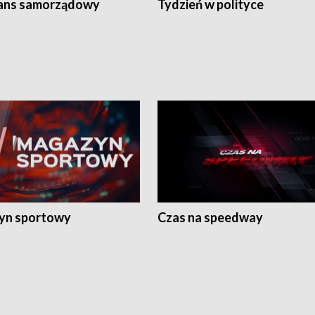
ans samorządowy
Tydzień w polityce
yn sportowy
Czas na speedway