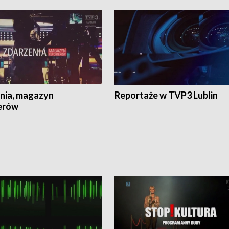
nia, magazyn
Reportaże w TVP3 Lublin
erów