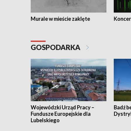
Murale w mieście zaklęte
Koncer
GOSPODARKA
Wojewódzki Urząd Pracy –
Badź b
Fundusze Europejskie dla
Dystry
Lubelskiego