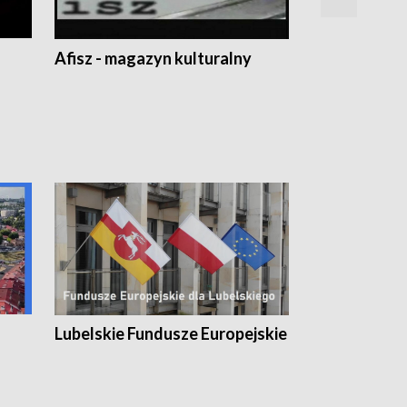
Afisz - magazyn kulturalny
Zobacz, co s
Lubelskie Fundusze Europejskie