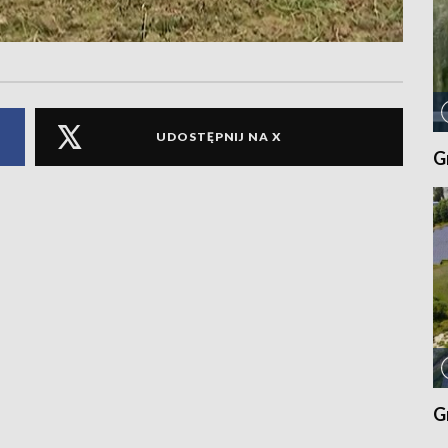
UDOSTĘPNIJ NA X
G
G