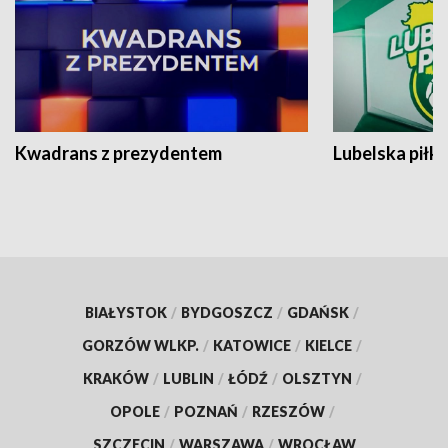
Kwadrans z prezydentem
Lubelska piłk
BIAŁYSTOK
/
BYDGOSZCZ
/
GDAŃSK
/
GORZÓW WLKP.
/
KATOWICE
/
KIELCE
/
KRAKÓW
/
LUBLIN
/
ŁÓDŹ
/
OLSZTYN
/
OPOLE
/
POZNAŃ
/
RZESZÓW
/
SZCZECIN
/
WARSZAWA
/
WROCŁAW