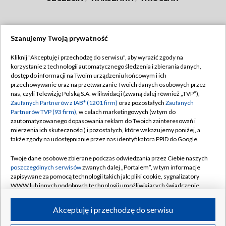
Szanujemy Twoją prywatność
Dołącz do nas:
Kliknij "Akceptuję i przechodzę do serwisu", aby wyrazić zgody na
korzystanie z technologii automatycznego śledzenia i zbierania danych,
TVP
dostęp do informacji na Twoim urządzeniu końcowym i ich
Abonament TVP
przechowywanie oraz na przetwarzanie Twoich danych osobowych przez
Regulamin TVP
nas, czyli Telewizję Polską S.A. w likwidacji (zwaną dalej również „TVP”),
Emisja w TVP
Polityka prywatności
Zaufanych Partnerów z IAB* (1201 firm)
oraz pozostałych
Zaufanych
Partnerów TVP (93 firm)
, w celach marketingowych (w tym do
Centrum informacji TVP
Moje zgody
zautomatyzowanego dopasowania reklam do Twoich zainteresowań i
mierzenia ich skuteczności) i pozostałych, które wskazujemy poniżej, a
Naziemna Telewizja Cyfrowa
Pomoc
także zgody na udostępnianie przez nas identyfikatora PPID do Google.
Sklep TVP
Biuro reklamy
Twoje dane osobowe zbierane podczas odwiedzania przez Ciebie naszych
Rada Programowa
Kontakt
poszczególnych serwisów
zwanych dalej „Portalem”, w tym informacje
zapisywane za pomocą technologii takich jak: pliki cookie, sygnalizatory
System NOS
WWW lub innych podobnych technologii umożliwiających świadczenie
dopasowanych i bezpiecznych usług, personalizację treści oraz reklam,
Informacje o nadawcy
Kanały
udostępnianie funkcji mediów społecznościowych oraz analizowanie
Akceptuję i przechodzę do serwisu
ruchu w Internecie.
Program dla prasy
©2026 Telewizja Polska S.A. w likwidacji