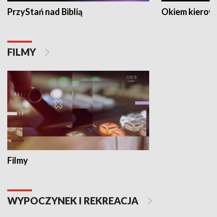
PrzyStań nad Biblią
Okiem kierow
FILMY
Filmy
WYPOCZYNEK I REKREACJA