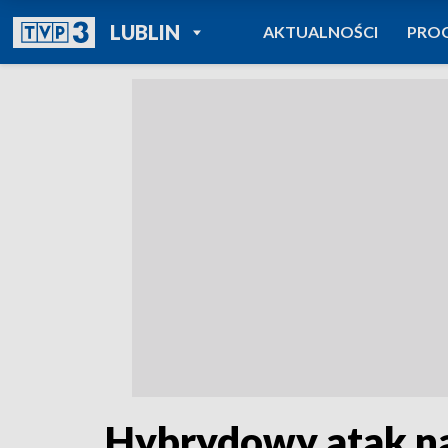
POWRÓT DO
LUBLIN
AKTUALNOŚCI
PRO
TVP REGIONY
Hybrydowy atak na