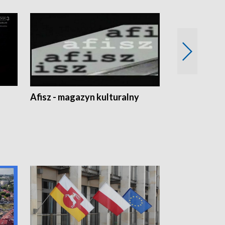
Afisz - magazyn kulturalny
Zobacz, co s