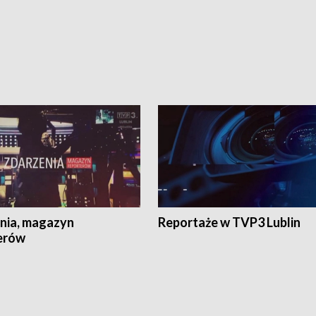
nia, magazyn
Reportaże w TVP3 Lublin
erów