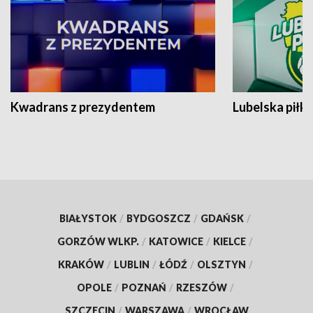
Kwadrans z prezydentem
Lubelska piłk
BIAŁYSTOK
/
BYDGOSZCZ
/
GDAŃSK
/
GORZÓW WLKP.
/
KATOWICE
/
KIELCE
/
KRAKÓW
/
LUBLIN
/
ŁÓDŹ
/
OLSZTYN
/
OPOLE
/
POZNAŃ
/
RZESZÓW
/
SZCZECIN
/
WARSZAWA
/
WROCŁAW