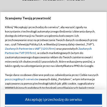
Szanujemy Twoją prywatność
Dołącz do nas:
Kliknij "Akceptuję i przechodzę do serwisu", aby wyrazić zgody na
korzystanie z technologii automatycznego śledzenia i zbierania danych,
TVP
dostęp do informacji na Twoim urządzeniu końcowym i ich
Abonament TVP
przechowywanie oraz na przetwarzanie Twoich danych osobowych przez
Regulamin TVP
nas, czyli Telewizję Polską S.A. w likwidacji (zwaną dalej również „TVP”),
Emisja w TVP
Polityka prywatności
Zaufanych Partnerów z IAB* (1201 firm)
oraz pozostałych
Zaufanych
Partnerów TVP (93 firm)
, w celach marketingowych (w tym do
Centrum informacji TVP
Moje zgody
zautomatyzowanego dopasowania reklam do Twoich zainteresowań i
mierzenia ich skuteczności) i pozostałych, które wskazujemy poniżej, a
Naziemna Telewizja Cyfrowa
Pomoc
także zgody na udostępnianie przez nas identyfikatora PPID do Google.
Sklep TVP
Biuro reklamy
Twoje dane osobowe zbierane podczas odwiedzania przez Ciebie naszych
Rada Programowa
Kontakt
poszczególnych serwisów
zwanych dalej „Portalem”, w tym informacje
zapisywane za pomocą technologii takich jak: pliki cookie, sygnalizatory
System NOS
WWW lub innych podobnych technologii umożliwiających świadczenie
dopasowanych i bezpiecznych usług, personalizację treści oraz reklam,
Informacje o nadawcy
Kanały
udostępnianie funkcji mediów społecznościowych oraz analizowanie
Akceptuję i przechodzę do serwisu
ruchu w Internecie.
Program dla prasy
©2026 Telewizja Polska S.A. w likwidacji