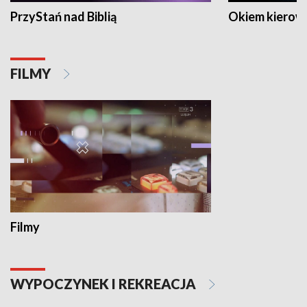
PrzyStań nad Biblią
Okiem kierow
FILMY
Filmy
WYPOCZYNEK I REKREACJA