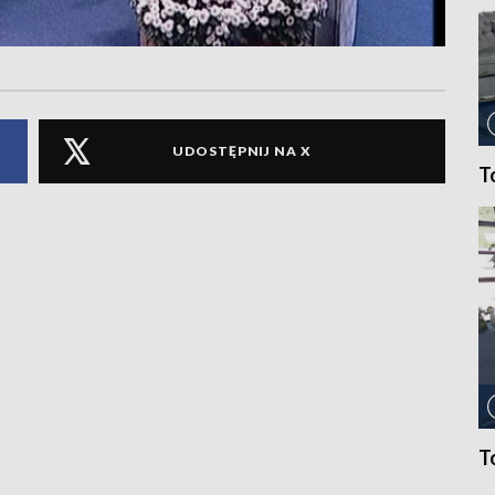
UDOSTĘPNIJ NA X
T
T