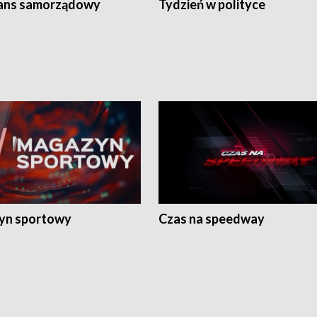
ans samorządowy
Tydzień w polityce
yn sportowy
Czas na speedway