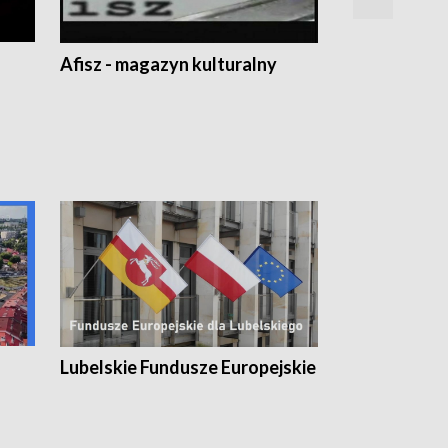
Afisz - magazyn kulturalny
Zobacz, co s
Lubelskie Fundusze Europejskie