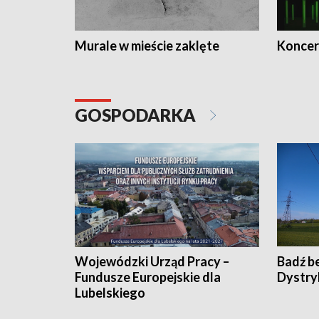
Murale w mieście zaklęte
Koncer
GOSPODARKA
Wojewódzki Urząd Pracy –
Badź b
Fundusze Europejskie dla
Dystry
Lubelskiego