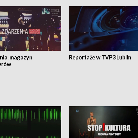
nia, magazyn
Reportaże w TVP3 Lublin
erów