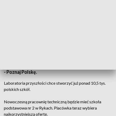
Miliony dla szkół
Laboratoria przyszłości powstaną w lubelskich
szkołach. Trwa nabór wniosków. Do szkół trafi też
więcej pieniędzy na pilotażowy program wycieczek
- Poznaj Polskę.
Laboratoria przyszłości chce stworzyć już ponad 10,5 tys.
polskich szkół.
Nowoczesną pracownię techniczną będzie mieć szkoła
podstawowa nr 2 w Rykach. Placówka teraz wybiera
najkorzystniejszą ofertę.