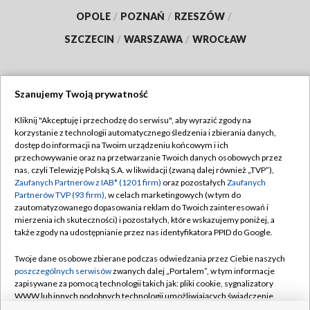
OPOLE
/
POZNAŃ
/
RZESZÓW
/
SZCZECIN
/
WARSZAWA
/
WROCŁAW
Szanujemy Twoją prywatność
Dołącz do nas:
Kliknij "Akceptuję i przechodzę do serwisu", aby wyrazić zgody na
korzystanie z technologii automatycznego śledzenia i zbierania danych,
TVP
dostęp do informacji na Twoim urządzeniu końcowym i ich
Abonament TVP
przechowywanie oraz na przetwarzanie Twoich danych osobowych przez
Regulamin TVP
nas, czyli Telewizję Polską S.A. w likwidacji (zwaną dalej również „TVP”),
Emisja w TVP
Polityka prywatności
Zaufanych Partnerów z IAB* (1201 firm)
oraz pozostałych
Zaufanych
Partnerów TVP (93 firm)
, w celach marketingowych (w tym do
Centrum informacji TVP
Moje zgody
zautomatyzowanego dopasowania reklam do Twoich zainteresowań i
mierzenia ich skuteczności) i pozostałych, które wskazujemy poniżej, a
Naziemna Telewizja Cyfrowa
Pomoc
także zgody na udostępnianie przez nas identyfikatora PPID do Google.
Sklep TVP
Biuro reklamy
Twoje dane osobowe zbierane podczas odwiedzania przez Ciebie naszych
Rada Programowa
Kontakt
poszczególnych serwisów
zwanych dalej „Portalem”, w tym informacje
zapisywane za pomocą technologii takich jak: pliki cookie, sygnalizatory
System NOS
WWW lub innych podobnych technologii umożliwiających świadczenie
dopasowanych i bezpiecznych usług, personalizację treści oraz reklam,