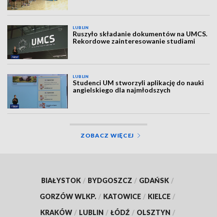
LUBLIN
Ruszyło składanie dokumentów na UMCS.
Rekordowe zainteresowanie studiami
LUBLIN
Studenci UM stworzyli aplikację do nauki
angielskiego dla najmłodszych
ZOBACZ WIĘCEJ
BIAŁYSTOK
/
BYDGOSZCZ
/
GDAŃSK
/
GORZÓW WLKP.
/
KATOWICE
/
KIELCE
/
KRAKÓW
/
LUBLIN
/
ŁÓDŹ
/
OLSZTYN
/