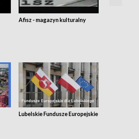
Afisz - magazyn kulturalny
Zobacz, co s
Lubelskie Fundusze Europejskie