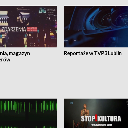
nia, magazyn
Reportaże w TVP3 Lublin
erów