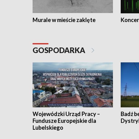
Murale w mieście zaklęte
Koncer
GOSPODARKA
Wojewódzki Urząd Pracy –
Badź b
Fundusze Europejskie dla
Dystry
Lubelskiego