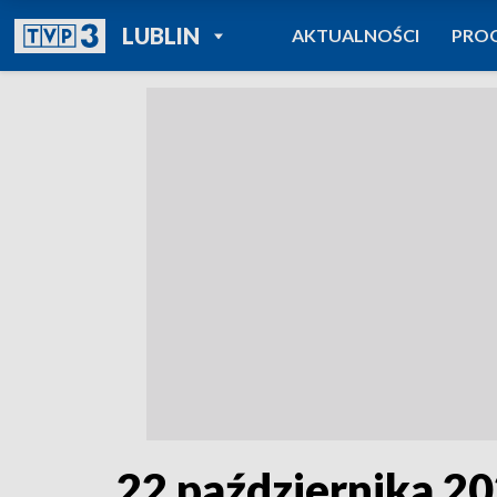
POWRÓT DO
LUBLIN
AKTUALNOŚCI
PRO
TVP REGIONY
22 października 2