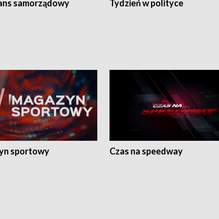
ans samorządowy
Tydzień w polityce
yn sportowy
Czas na speedway