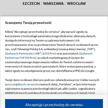
SZCZECIN
/
WARSZAWA
/
WROCŁAW
Szanujemy Twoją prywatność
Dołącz do nas:
Kliknij "Akceptuję i przechodzę do serwisu", aby wyrazić zgody na
korzystanie z technologii automatycznego śledzenia i zbierania danych,
TVP
dostęp do informacji na Twoim urządzeniu końcowym i ich
Abonament TVP
przechowywanie oraz na przetwarzanie Twoich danych osobowych przez
Regulamin TVP
nas, czyli Telewizję Polską S.A. w likwidacji (zwaną dalej również „TVP”),
Emisja w TVP
Polityka prywatności
Zaufanych Partnerów z IAB* (1201 firm)
oraz pozostałych
Zaufanych
Partnerów TVP (93 firm)
, w celach marketingowych (w tym do
Centrum informacji TVP
Moje zgody
zautomatyzowanego dopasowania reklam do Twoich zainteresowań i
mierzenia ich skuteczności) i pozostałych, które wskazujemy poniżej, a
Naziemna Telewizja Cyfrowa
Pomoc
także zgody na udostępnianie przez nas identyfikatora PPID do Google.
Sklep TVP
Biuro reklamy
Twoje dane osobowe zbierane podczas odwiedzania przez Ciebie naszych
Rada Programowa
Kontakt
poszczególnych serwisów
zwanych dalej „Portalem”, w tym informacje
zapisywane za pomocą technologii takich jak: pliki cookie, sygnalizatory
System NOS
WWW lub innych podobnych technologii umożliwiających świadczenie
dopasowanych i bezpiecznych usług, personalizację treści oraz reklam,
Informacje o nadawcy
Kanały
udostępnianie funkcji mediów społecznościowych oraz analizowanie
Akceptuję i przechodzę do serwisu
ruchu w Internecie.
Program dla prasy