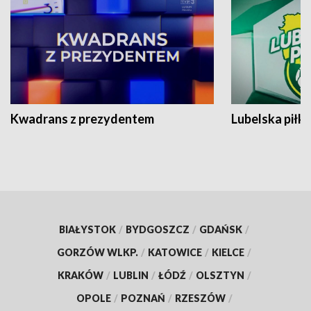
Kwadrans z prezydentem
Lubelska piłk
BIAŁYSTOK
/
BYDGOSZCZ
/
GDAŃSK
/
GORZÓW WLKP.
/
KATOWICE
/
KIELCE
/
KRAKÓW
/
LUBLIN
/
ŁÓDŹ
/
OLSZTYN
/
OPOLE
/
POZNAŃ
/
RZESZÓW
/