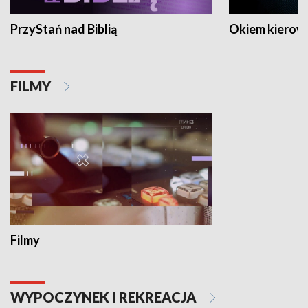
PrzyStań nad Biblią
Okiem kierow
FILMY
Filmy
WYPOCZYNEK I REKREACJA