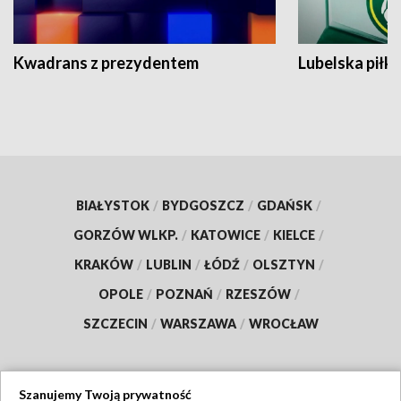
Kwadrans z prezydentem
Lubelska piłk
BIAŁYSTOK
/
BYDGOSZCZ
/
GDAŃSK
/
GORZÓW WLKP.
/
KATOWICE
/
KIELCE
/
KRAKÓW
/
LUBLIN
/
ŁÓDŹ
/
OLSZTYN
/
OPOLE
/
POZNAŃ
/
RZESZÓW
/
SZCZECIN
/
WARSZAWA
/
WROCŁAW
Szanujemy Twoją prywatność