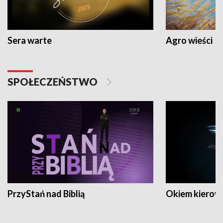
Sera warte
Agro wieści
SPOŁECZEŃSTWO
PrzyStań nad Biblią
Okiem kierow