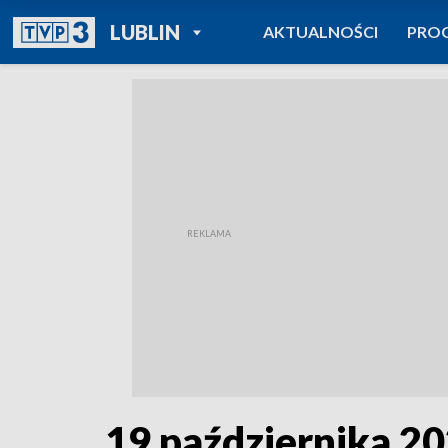
POWRÓT DO
LUBLIN
AKTUALNOŚCI
PRO
TVP REGIONY
19 października 202