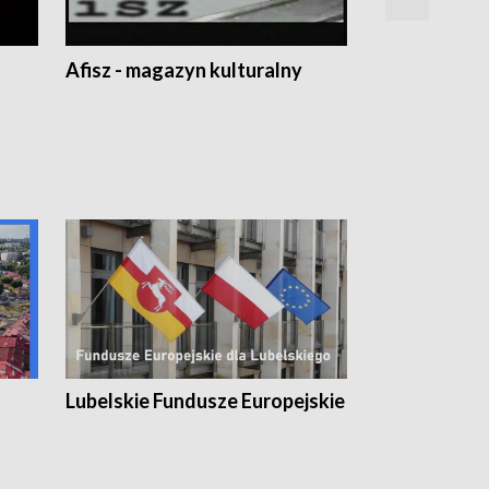
Afisz - magazyn kulturalny
Zobacz, co s
Lubelskie Fundusze Europejskie