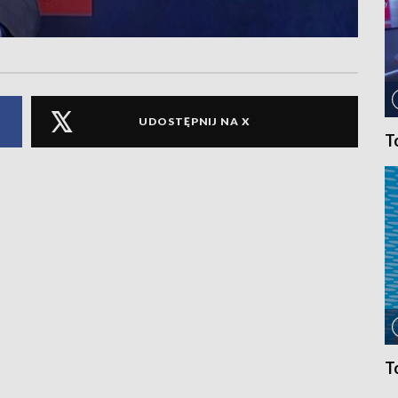
UDOSTĘPNIJ NA X
T
T