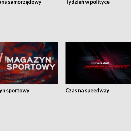
ans samorządowy
Tydzień w polityce
yn sportowy
Czas na speedway