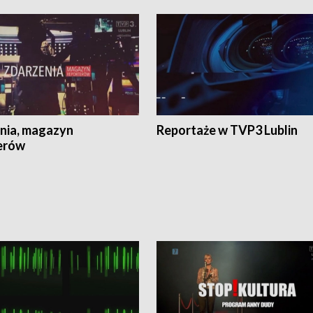
nia, magazyn
Reportaże w TVP3 Lublin
erów