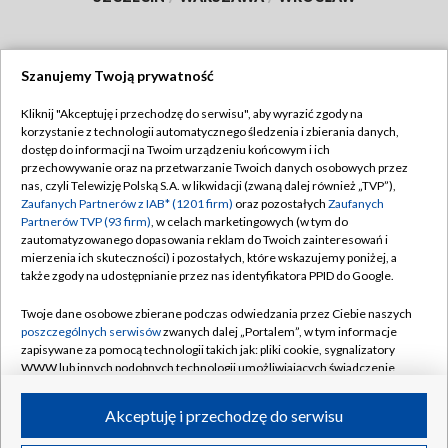
Szanujemy Twoją prywatność
Dołącz do nas:
Kliknij "Akceptuję i przechodzę do serwisu", aby wyrazić zgody na
korzystanie z technologii automatycznego śledzenia i zbierania danych,
TVP
dostęp do informacji na Twoim urządzeniu końcowym i ich
Abonament TVP
przechowywanie oraz na przetwarzanie Twoich danych osobowych przez
Regulamin TVP
nas, czyli Telewizję Polską S.A. w likwidacji (zwaną dalej również „TVP”),
Emisja w TVP
Polityka prywatności
Zaufanych Partnerów z IAB* (1201 firm)
oraz pozostałych
Zaufanych
Partnerów TVP (93 firm)
, w celach marketingowych (w tym do
Centrum informacji TVP
Moje zgody
zautomatyzowanego dopasowania reklam do Twoich zainteresowań i
mierzenia ich skuteczności) i pozostałych, które wskazujemy poniżej, a
Naziemna Telewizja Cyfrowa
Pomoc
także zgody na udostępnianie przez nas identyfikatora PPID do Google.
Sklep TVP
Biuro reklamy
Twoje dane osobowe zbierane podczas odwiedzania przez Ciebie naszych
Rada Programowa
Kontakt
poszczególnych serwisów
zwanych dalej „Portalem”, w tym informacje
zapisywane za pomocą technologii takich jak: pliki cookie, sygnalizatory
System NOS
WWW lub innych podobnych technologii umożliwiających świadczenie
dopasowanych i bezpiecznych usług, personalizację treści oraz reklam,
Informacje o nadawcy
Kanały
udostępnianie funkcji mediów społecznościowych oraz analizowanie
Akceptuję i przechodzę do serwisu
ruchu w Internecie.
Program dla prasy
©2026 Telewizja Polska S.A. w likwidacji