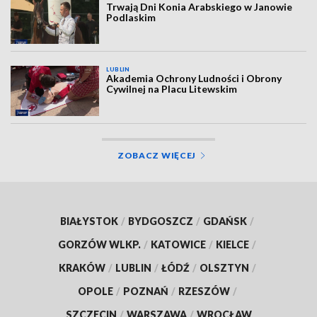
Trwają Dni Konia Arabskiego w Janowie
Podlaskim
LUBLIN
Akademia Ochrony Ludności i Obrony
Cywilnej na Placu Litewskim
ZOBACZ WIĘCEJ
BIAŁYSTOK
/
BYDGOSZCZ
/
GDAŃSK
/
GORZÓW WLKP.
/
KATOWICE
/
KIELCE
/
KRAKÓW
/
LUBLIN
/
ŁÓDŹ
/
OLSZTYN
/
OPOLE
/
POZNAŃ
/
RZESZÓW
/
SZCZECIN
/
WARSZAWA
/
WROCŁAW